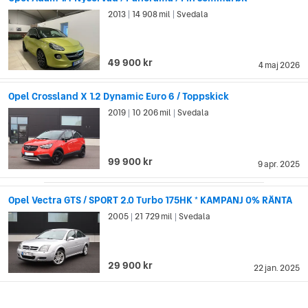
lanserar Opel innovativa bilar med både stor säkerhet och
2013
14 908 mil
Svedala
|
|
diesel- och bensinmotorer som är energisnåla.
49 900 kr
4 maj 2026
Opel Crossland X 1.2 Dynamic Euro 6 / Toppskick
2019
10 206 mil
Svedala
|
|
99 900 kr
9 apr. 2025
Opel Vectra GTS / SPORT 2.0 Turbo 175HK * KAMPANJ 0% RÄNTA
2005
21 729 mil
Svedala
|
|
29 900 kr
22 jan. 2025