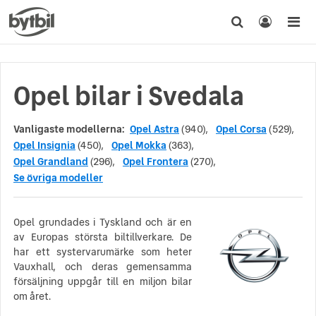
Opel bilar i Svedala
Vanligaste modellerna:
Opel Astra
(940),
Opel Corsa
(529),
Opel Insignia
(450),
Opel Mokka
(363),
Opel Grandland
(296),
Opel Frontera
(270),
Se övriga modeller
Opel grundades i Tyskland och är en
av Europas största biltillverkare. De
har ett systervarumärke som heter
Vauxhall, och deras gemensamma
försäljning uppgår till en miljon bilar
om året.