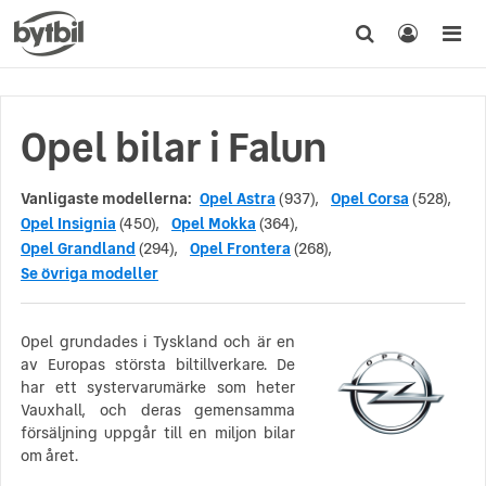
Opel bilar i Falun
Vanligaste modellerna:
Opel Astra
(937),
Opel Corsa
(528),
Opel Insignia
(450),
Opel Mokka
(364),
Opel Grandland
(294),
Opel Frontera
(268),
Se övriga modeller
Opel grundades i Tyskland och är en
av Europas största biltillverkare. De
har ett systervarumärke som heter
Vauxhall, och deras gemensamma
försäljning uppgår till en miljon bilar
om året.