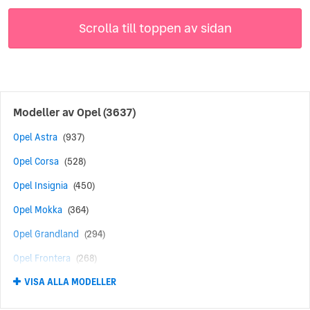
lanserar Opel innovativa bilar med både stor säkerhet och
Scrolla till toppen av sidan
diesel- och bensinmotorer som är energisnåla.
Modeller av
Opel
(3637)
Opel Astra
(937)
Opel Corsa
(528)
Opel Insignia
(450)
Opel Mokka
(364)
Opel Grandland
(294)
Opel Frontera
(268)
VISA ALLA MODELLER
Opel Zafira
(210)
Opel Grandland X
(107)