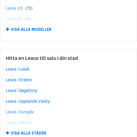
Lexus UX
(73)
Lexus ES
(56)
VISA ALLA MODELLER
Lexus RX450H
(55)
Lexus GS
(41)
Lexus LBX
(41)
Hitta en Lexus till salu i din stad
Lexus RZ
(20)
Lexus i Luleå
Lexus NX350H
(16)
Lexus i Örebro
Lexus LS
(11)
Lexus i Segeltorp
Lexus RX500H
(7)
Lexus i Upplands Väsby
Lexus SC
(7)
Lexus i Kungälv
Lexus RX350h
(6)
Lexus i Skövde
Lexus UX300h
(6)
VISA ALLA STÄDER
Lexus i Umeå
Lexus RC
(4)