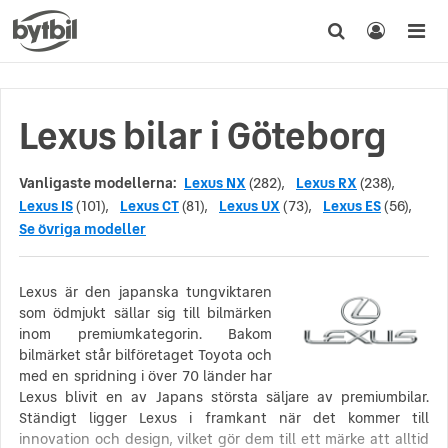
Lexus bilar i Göteborg
Vanligaste modellerna:
Lexus NX
(282),
Lexus RX
(238),
Lexus IS
(101),
Lexus CT
(81),
Lexus UX
(73),
Lexus ES
(56),
Se övriga modeller
Lexus är den japanska tungviktaren
som ödmjukt sällar sig till bilmärken
inom premiumkategorin. Bakom
bilmärket står bilföretaget Toyota och
med en spridning i över 70 länder har
Lexus blivit en av Japans största säljare av premiumbilar.
Ständigt ligger Lexus i framkant när det kommer till
innovation och design, vilket gör dem till ett märke att alltid