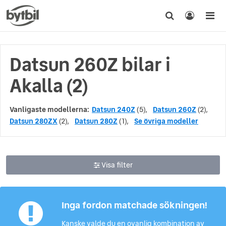
Datsun 260Z bilar i
Akalla (2)
Vanligaste modellerna:
Datsun 240Z
(5),
Datsun 260Z
(2),
Datsun 280ZX
(2),
Datsun 280Z
(1),
Se övriga modeller
Visa filter
Inga fordon matchade sökningen!
Kanske valde du en ovanlig kombination av