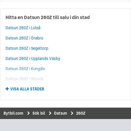
Hitta en Datsun 260Z till salu i din stad
Datsun 260Z i Luleå
Datsun 260Z i Örebro
Datsun 260Z i Segeltorp
Datsun 260Z i Upplands Väsby
Datsun 260Z i Kungälv
Datsun 260Z i Skövde
VISA ALLA STÄDER
Datsun 260Z i Umeå
Datsun 260Z i Norrköping
Datsun 260Z i Uddevalla
Bytbil.com
Sök bil
Datsun
260Z
Datsun 260Z i Kungsbacka
Datsun 260Z i Eskilstuna