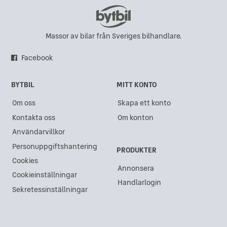
Datsun 260Z i Hisings Backa
Datsun 260Z i Karlskrona
Massor av bilar från Sveriges bilhandlare.
Datsun 260Z i Sundsvall
Facebook
Datsun 260Z i Göteborg
BYTBIL
MITT KONTO
Datsun 260Z i Gävle
Om oss
Skapa ett konto
Datsun 260Z i Västra Frölunda
Kontakta oss
Om konton
Datsun 260Z i Kristianstad
Användarvillkor
Datsun 260Z i Akalla
Personuppgiftshantering
PRODUKTER
Datsun 260Z i Lidköping
Cookies
Annonsera
Cookieinställningar
Datsun 260Z i Ängelholm
Handlarlogin
Sekretessinställningar
Datsun 260Z i Åkersberga
Datsun 260Z i Varberg