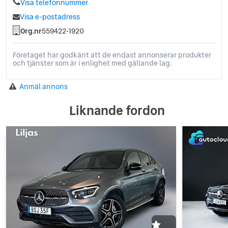
Visa telefonnummer
Visa e-postadress
Org.nr
559422-1920
Företaget har godkänt att de endast annonserar produkter
och tjänster som är i enlighet med gällande lag.
Anmäl annons
Liknande fordon