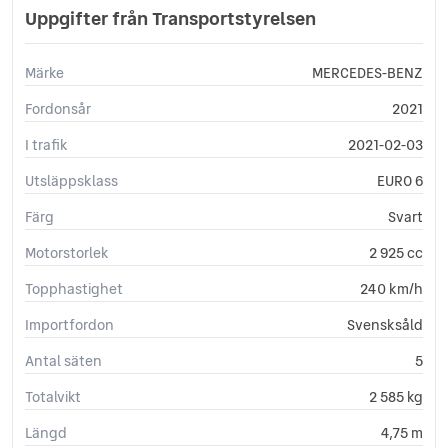
GPS
Uppgifter från Transportstyrelsen
ISOFIX-fästen bak
Keyless Nyckelfri Start
Märke
MERCEDES-BENZ
Kylt handskfack
LED Strålkastare
Fordonsår
2021
Ljussensor
I trafik
2021-02-03
Läslampa
Multifunktionsratt
Utsläppsklass
EURO 6
Nödsamtal
Parkeringsassistans
Färg
Svart
Plant lastutrymme
Motorstorlek
2 925 cc
Regnsensor
Servostyrning
Topphastighet
240 km/h
Sidoairbags
Importfordon
Svensksåld
Sidokrockgardiner
Skyltigenkänning
Antal säten
5
Sminkspegel
Totalvikt
2 585 kg
Sportratt
Start-/stoppfunktion
Längd
4,75 m
Startspärr