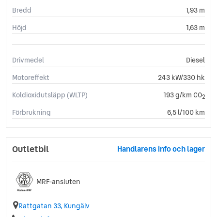
Bredd
Svensksåld
1,93 m
Sätesvärme (fram)
Höjd
1,63 m
Taklucka
Trötthetsvarnare
USB-uttag
Drivmedel
Diesel
Yttertemperaturmätare
Motoreffekt
243 kW/330 hk
Koldioxidutsläpp (WLTP)
193 g/km CO
2
Förbrukning
6,5 l/100 km
Outletbil
Handlarens info och lager
MRF-ansluten
Rattgatan 33, Kungälv