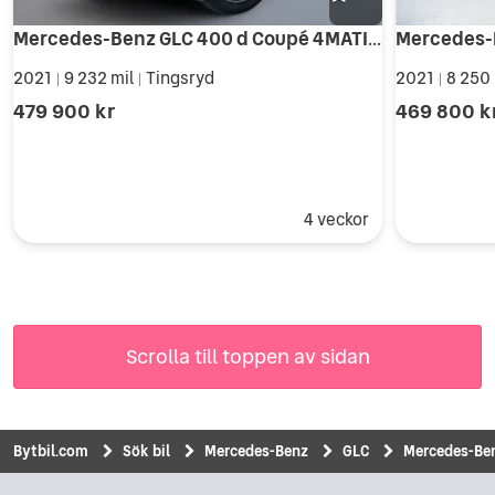
Mercedes-Benz GLC 400 d Coupé 4MATIC AMG Line//BURMESTER/Drag//
2021
9 232 mil
Tingsryd
2021
8 250
|
|
|
479 900 kr
469 800 k
4 veckor
Scrolla till toppen av sidan
Bytbil.com
Sök bil
Mercedes-Benz
GLC
Mercedes-Ben