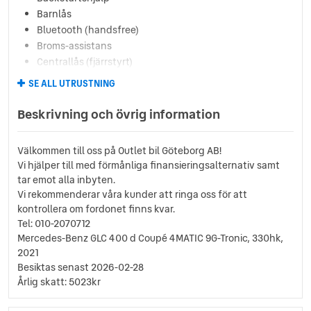
Barnlås
Bluetooth (handsfree)
Broms-assistans
Centrallås (fjärrstyrt)
Delbart baksäte
SE ALL UTRUSTNING
Digitalradio (DAB)
Dimljus fram
Beskrivning och övrig information
Dragkrok
Elhissar (fram och bak)
Välkommen till oss på Outlet bil Göteborg AB!
Elinfällbara sidospeglar
Vi hjälper till med förmånliga finansieringsalternativ samt
Elstol förare
tar emot alla inbyten.
Eluppvärmda sidospeglar
Vi rekommenderar våra kunder att ringa oss för att
Euro 6
kontrollera om fordonet finns kvar.
Euro NCAP 5
Tel: 010-2070712
Fartbegränsare
Mercedes-Benz GLC 400 d Coupé 4MATIC 9G-Tronic, 330hk,
2021
Farthållare (adaptiv)
Besiktas senast 2026-02-28
Fotgängardetektion
Årlig skatt: 5023kr
Fällbara baksäten
Färddator