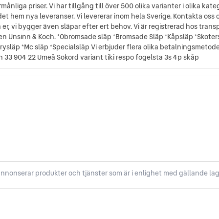
ånliga priser. Vi har tillgång till över 500 olika varianter i olika k
det hem nya leveranser. Vi levererar inom hela Sverige. Kontakta oss 
lpa er, vi bygger även släpar efter ert behov. Vi är registrerad hos tr
n Unsinn & Koch. *Obromsade släp *Bromsade Släp *Kåpsläp *Skoters
ysläp *Mc släp *Specialsläp Vi erbjuder flera olika betalningsmetoder
 33 904 22 Umeå Sökord variant tiki respo fogelsta 3s 4p skåp
nnonserar produkter och tjänster som är i enlighet med gällande lag