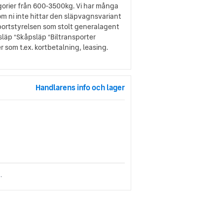
ategorier från 600-3500kg. Vi har många
om ni inte hittar den släpvagnsvariant
ansportstyrelsen som stolt generalagent
läp *Skåpsläp *Biltransporter
 som t.ex. kortbetalning, leasing.
Handlarens info och lager
.