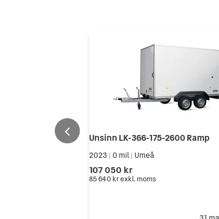
Unsinn LK-366-175-2600 Ramp
2023
0 mil
Umeå
|
|
107 050 kr
85 640 kr
exkl. moms
31 ma