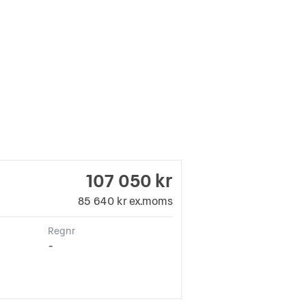
107 050 kr
85 640 kr ex.moms
k
Regnr
-