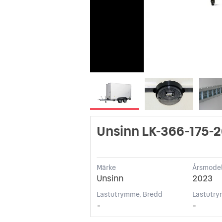
Unsinn LK-366-175-
Märke
Årsmodel
Unsinn
2023
Lastutrymme, Bredd
Lastutry
-
-