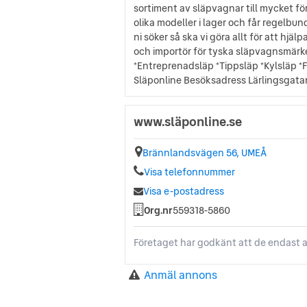
sortiment av släpvagnar till mycket förm
olika modeller i lager och får regelbun
ni söker så ska vi göra allt för att hjä
och importör för tyska släpvagnsmärke
*Entreprenadsläp *Tippsläp *Kylsläp *Fr
Släponline Besöksadress Lärlingsgatan
www.släponline.se
Brännlandsvägen 56, UMEÅ
Visa telefonnummer
Visa e-postadress
Org.nr
559318-5860
Företaget har godkänt att de endast a
Anmäl annons