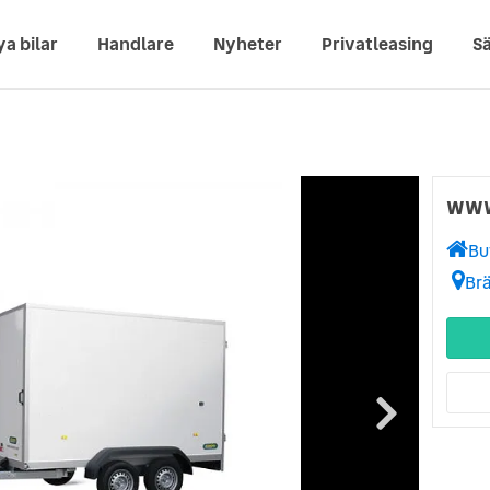
ya bilar
Handlare
Nyheter
Privatleasing
Sä
www
Bu
Br