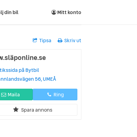
lj din bil
Mitt konto
Tipsa
Skriv ut
.släponline.se
tikssida på Bytbil
ännlandsvägen 56, UMEÅ
Maila
Ring
Spara annons