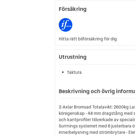
Försäkring
Hitta rätt bilförsäkring för dig
Utrustning
faktura
Beskrivning och övrig inform
2-Axlar Bromsad Totalavikt: 2600kg Las
köregenskap • 48 mm dragstång med stö
och kantprofiler tillverkade av specia
Surrnings systemet med 6 justerbara ögl
innerbelysning med strömbrytare • Elek