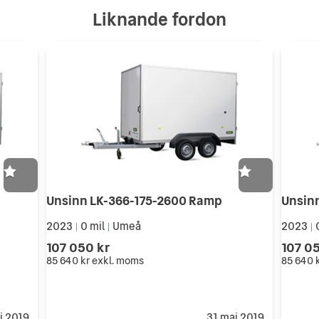
Liknande fordon
Unsinn LK-366-175-2600 Ramp
Unsin
2023
0 mil
Umeå
2023
|
|
|
107 050 kr
107 0
85 640 kr
exkl. moms
85 640 
j 2019
31 maj 2019