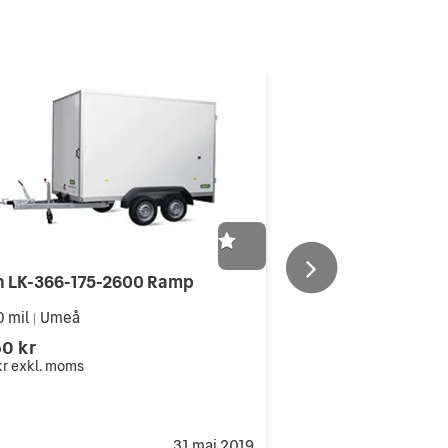
n LK-366-175-2600 Ramp
0 mil
Umeå
|
50 kr
kr
exkl. moms
31 maj 2019