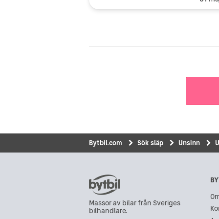
Bytbil.com
Sök släp
Unsinn
U
BY
Om
Massor av bilar från Sveriges
Ko
bilhandlare.