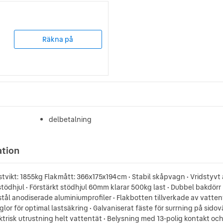
Räkna på
delbetalning
ation
tvikt: 1855kg Flakmått: 366x175x194cm • Stabil skåpvagn • Vridstyvt
dhjul • Förstärkt stödhjul 60mm klarar 500kg last • Dubbel bakdörr
lstål anodiserade aluminiumprofiler • Flakbotten tillverkade av vatt
or för optimal lastsäkring • Galvaniserat fäste för surrning på sidov
trisk utrustning helt vattentät • Belysning med 13-polig kontakt och 