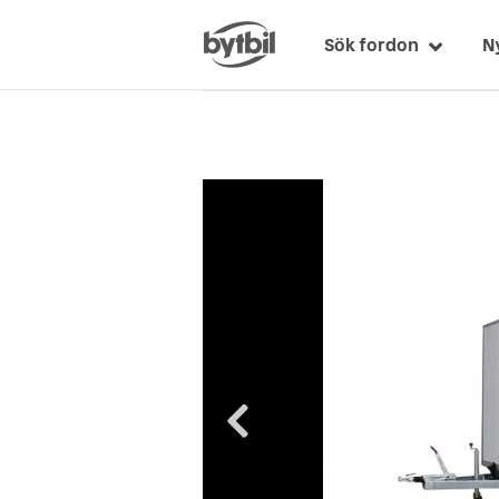
Sök fordon
N