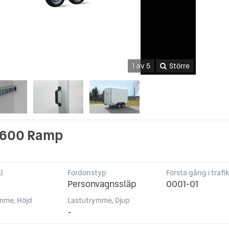
1 av 5
Större
2600 Ramp
l
Fordonstyp
Första gång i trafi
Personvagnssläp
0001-01
mme, Höjd
Lastutrymme, Djup
-