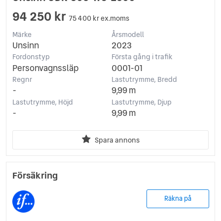
94 250 kr
75 400 kr ex.moms
Märke
Årsmodell
Unsinn
2023
Fordonstyp
Första gång i trafik
Personvagnssläp
0001-01
Regnr
Lastutrymme, Bredd
-
9,99 m
Lastutrymme, Höjd
Lastutrymme, Djup
-
9,99 m
Spara annons
Försäkring
Räkna på