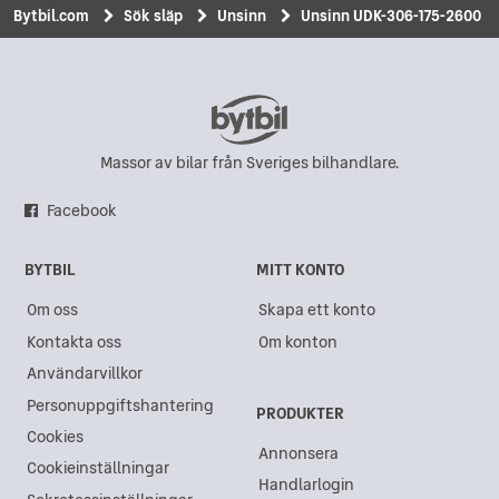
Bytbil.com
Sök släp
Unsinn
Unsinn UDK-306-175-2600
Massor av bilar från Sveriges bilhandlare.
Facebook
BYTBIL
MITT KONTO
Om oss
Skapa ett konto
Kontakta oss
Om konton
Användarvillkor
Personuppgiftshantering
PRODUKTER
Cookies
Annonsera
Cookieinställningar
Handlarlogin