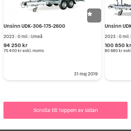
Unsinn UDK-306-175-2600
Unsinn UD
2023
0 mil
Umeå
2023
0 mil
|
|
|
94 250 kr
100 850 k
75 400 kr
exkl. moms
80 680 kr
exk
31 maj 2019
Scrolla till toppen av sidan