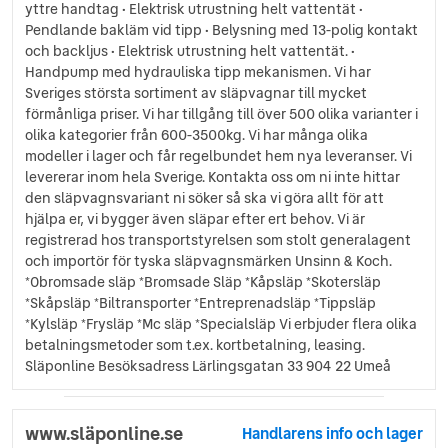
yttre handtag • Elektrisk utrustning helt vattentät •
Pendlande bakläm vid tipp • Belysning med 13-polig kontakt
och backljus • Elektrisk utrustning helt vattentät. •
Handpump med hydrauliska tipp mekanismen. Vi har
Sveriges största sortiment av släpvagnar till mycket
förmånliga priser. Vi har tillgång till över 500 olika varianter i
olika kategorier från 600-3500kg. Vi har många olika
modeller i lager och får regelbundet hem nya leveranser. Vi
levererar inom hela Sverige. Kontakta oss om ni inte hittar
den släpvagnsvariant ni söker så ska vi göra allt för att
hjälpa er, vi bygger även släpar efter ert behov. Vi är
registrerad hos transportstyrelsen som stolt generalagent
och importör för tyska släpvagnsmärken Unsinn & Koch.
*Obromsade släp *Bromsade Släp *Kåpsläp *Skotersläp
*Skåpsläp *Biltransporter *Entreprenadsläp *Tippsläp
*Kylsläp *Frysläp *Mc släp *Specialsläp Vi erbjuder flera olika
betalningsmetoder som t.ex. kortbetalning, leasing.
Släponline Besöksadress Lärlingsgatan 33 904 22 Umeå
www.släponline.se
Handlarens info och lager