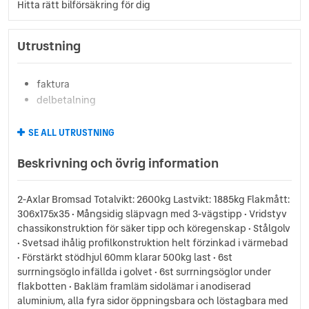
Hitta rätt bilförsäkring för dig
Utrustning
faktura
delbetalning
SE ALL UTRUSTNING
Beskrivning och övrig information
2-Axlar Bromsad Totalvikt: 2600kg Lastvikt: 1885kg Flakmått:
306x175x35 • Mångsidig släpvagn med 3-vägstipp • Vridstyv
chassikonstruktion för säker tipp och köregenskap • Stålgolv
• Svetsad ihålig profilkonstruktion helt förzinkad i värmebad
• Förstärkt stödhjul 60mm klarar 500kg last • 6st
surrningsöglo infällda i golvet • 6st surrningsöglor under
flakbotten • Bakläm framläm sidolämar i anodiserad
aluminium, alla fyra sidor öppningsbara och löstagbara med