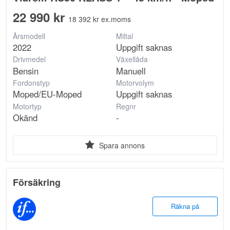
22 990 kr
18 392 kr ex.moms
Årsmodell
Miltal
2022
Uppgift saknas
Drivmedel
Växellåda
Bensin
Manuell
Fordonstyp
Motorvolym
Moped/EU-Moped
Uppgift saknas
Motortyp
Regnr
Okänd
-
Spara annons
Försäkring
Räkna på