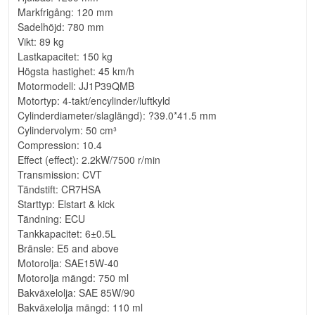
Markfrigång: 120 mm
Sadelhöjd: 780 mm
Vikt: 89 kg
Lastkapacitet: 150 kg
Högsta hastighet: 45 km/h
Motormodell: JJ1P39QMB
Motortyp: 4-takt/encylinder/luftkyld
Cylinderdiameter/slaglängd): ?39.0*41.5 mm
Cylindervolym: 50 cm³
Compression: 10.4
Effect (effect): 2.2kW/7500 r/min
Transmission: CVT
Tändstift: CR7HSA
Starttyp: Elstart & kick
Tändning: ECU
Tankkapacitet: 6±0.5L
Bränsle: E5 and above
Motorolja: SAE15W-40
Motorolja mängd: 750 ml
Bakväxelolja: SAE 85W/90
Bakväxelolja mängd: 110 ml