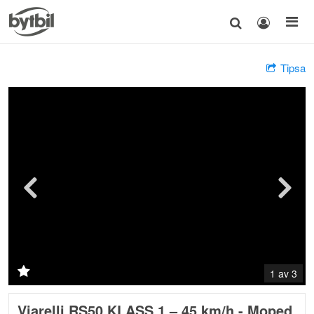
Tipsa
1 av 3
Viarelli RS50 KLASS 1 – 45 km/h - Moped