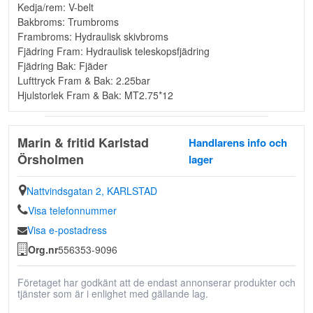
Kedja/rem: V-belt
Bakbroms: Trumbroms
Frambroms: Hydraulisk skivbroms
Fjädring Fram: Hydraulisk teleskopsfjädring
Fjädring Bak: Fjäder
Lufttryck Fram & Bak: 2.25bar
Hjulstorlek Fram & Bak: MT2.75*12
Marin & fritid Karlstad
Handlarens info och
Örsholmen
lager
Nattvindsgatan 2, KARLSTAD
Visa telefonnummer
Visa e-postadress
Org.nr
556353-9096
Företaget har godkänt att de endast annonserar produkter och
tjänster som är i enlighet med gällande lag.