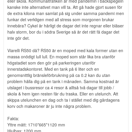
eller skola. Kommunaltrafiken är med pandemin i backspegeln
kanske inte alternativet man vill ta. Att gå hade gjort susen för
de extra kilona man samlat på sig under samma pandemi men
funkar det verkligen med all stress som morgonen brukar
innebära? Cykel är härligt de dagar det inte regnar eller blåser
halv storm, bor du i södra Sverige så är det rätt få dagar det
inte gör det.
Viarelli RS50 då? RS50 är en moped med kala former utan en
massa onödigt lull lull. En moped som står lika bra utanför
högstadiet som den gör på parkeringen utanför
innerstadskontoret. Med en tank på 6 liter och en
genomsnittlig bränsleförbrukning på ca 0.2 kan du utan
problem hålla dig på en tank i månaden. Samma kostnad är
utslaget i bussresor ca 4 resor & alltså två dagar till jobb /
skola & hem igen resten får du traska. Eller en utelunch. Att
skippa utelunchen en dag och ta i stället med dig gårdagens
korv och makaroner är ju inte några problem.
Fakta:
Yttre mått: 1710*665*1120 mm
Hjulbas: 1200 mm