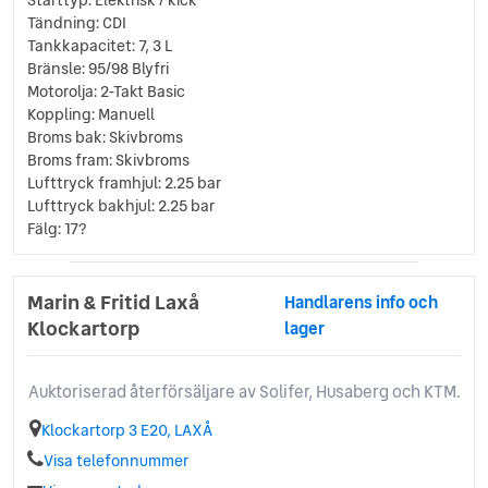
Starttyp: Elektrisk / kick
Tändning: CDI
Tankkapacitet: 7, 3 L
Bränsle: 95/98 Blyfri
Motorolja: 2-Takt Basic
Koppling: Manuell
Broms bak: Skivbroms
Broms fram: Skivbroms
Lufttryck framhjul: 2.25 bar
Lufttryck bakhjul: 2.25 bar
Fälg: 17?
Marin & Fritid Laxå
Handlarens info och
Klockartorp
lager
Auktoriserad återförsäljare av Solifer, Husaberg och KTM.
Klockartorp 3 E20, LAXÅ
Visa telefonnummer