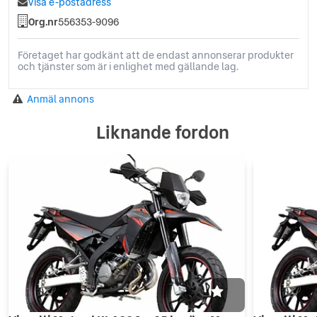
Visa e-postadress
Org.nr
556353-9096
Företaget har godkänt att de endast annonserar produkter
och tjänster som är i enlighet med gällande lag.
Anmäl annons
Liknande fordon