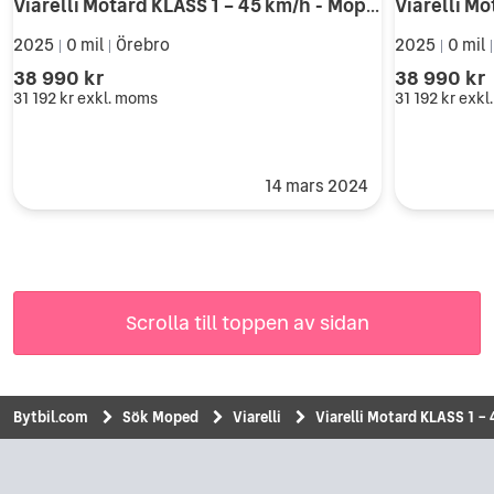
Viarelli Motard KLASS 1 – 45 km/h - Moped
2025
0 mil
Örebro
2025
0 mil
|
|
|
38 990 kr
38 990 kr
31 192 kr
exkl. moms
31 192 kr
exkl
14 mars 2024
Scrolla till toppen av sidan
Bytbil.com
Sök Moped
Viarelli
Viarelli Motard KLASS 1 –