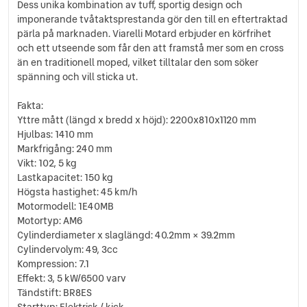
Dess unika kombination av tuff, sportig design och
imponerande tvåtaktsprestanda gör den till en eftertraktad
pärla på marknaden. Viarelli Motard erbjuder en körfrihet
och ett utseende som får den att framstå mer som en cross
än en traditionell moped, vilket tilltalar den som söker
spänning och vill sticka ut.
Fakta:
Yttre mått (längd x bredd x höjd): 2200x810x1120 mm
Hjulbas: 1410 mm
Markfrigång: 240 mm
Vikt: 102, 5 kg
Lastkapacitet: 150 kg
Högsta hastighet: 45 km/h
Motormodell: 1E40MB
Motortyp: AM6
Cylinderdiameter x slaglängd: 40.2mm × 39.2mm
Cylindervolym: 49, 3cc
Kompression: 7.1
Effekt: 3, 5 kW/6500 varv
Tändstift: BR8ES