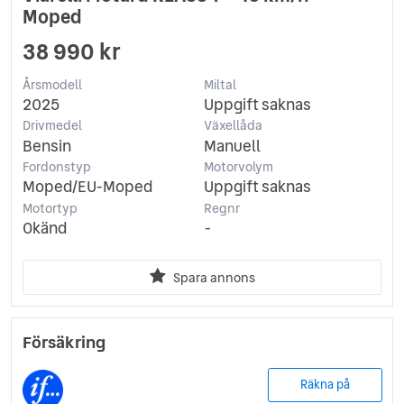
Moped
38 990 kr
Årsmodell
Miltal
2025
Uppgift saknas
Drivmedel
Växellåda
Bensin
Manuell
Fordonstyp
Motorvolym
Moped/EU-Moped
Uppgift saknas
Motortyp
Regnr
Okänd
-
Spara annons
Försäkring
Räkna på