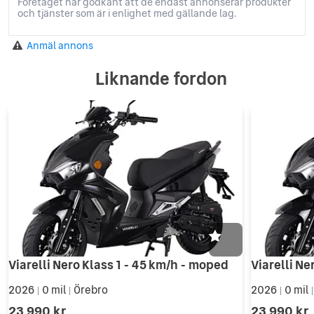
Företaget har godkänt att de endast annonserar produkter
och tjänster som är i enlighet med gällande lag.
Anmäl annons
Liknande fordon
Viarelli Nero Klass 1 - 45 km/h - moped
Viarelli Ne
2026
0 mil
Örebro
2026
0 mil
|
|
|
23 990 kr
23 990 kr