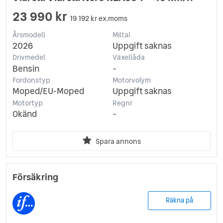
23 990 kr
19 192 kr ex.moms
Årsmodell
Miltal
2026
Uppgift saknas
Drivmedel
Växellåda
Bensin
-
Fordonstyp
Motorvolym
Moped/EU-Moped
Uppgift saknas
Motortyp
Regnr
Okänd
-
Spara annons
Försäkring
Räkna på