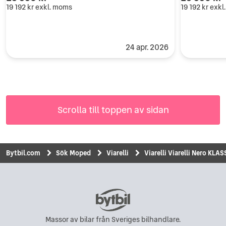
19 192 kr
exkl. moms
19 192 kr
exkl
24 apr. 2026
Scrolla till toppen av sidan
Bytbil.com
Sök Moped
Viarelli
Viarelli Viarelli Nero KLA
Massor av bilar från Sveriges bilhandlare.