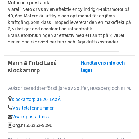
Motor och prestanda
Viarelli Nero drivs av en effektiv encylindrig 4-taktsmotor på
49, 6cc. Motorn är luftkyld och optimerad för en jämn
kraftgång. Som klass 1 moped levererar den en maxeffekt på
2, vilket ger god acceleration i stadstrafik.
Bränsleförbrukningen är effektiv med ett snitt på 2, vilket
ger en god räckvidd per tank och låga driftskostnader.
Marin & Fritid Laxå
Handlarens info och
Klockartorp
lager
Auktoriserad återförsäljare av Solifer, Husaberg och KTM.
Klockartorp 3 E20, LAXÅ
Visa telefonnummer
Visa e-postadress
Org.nr
556353-9096