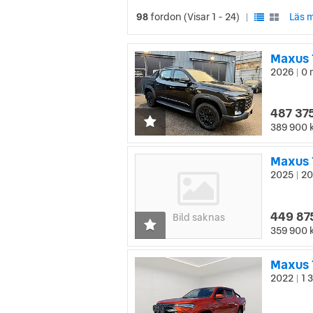
98
fordon
(Visar 1 - 24)
Läs m
|
Maxus 
2026
0 
|
487 375
389 900 
Maxus 
2025
20
|
449 87
Bild saknas
359 900 
Maxus 
2022
1 
|