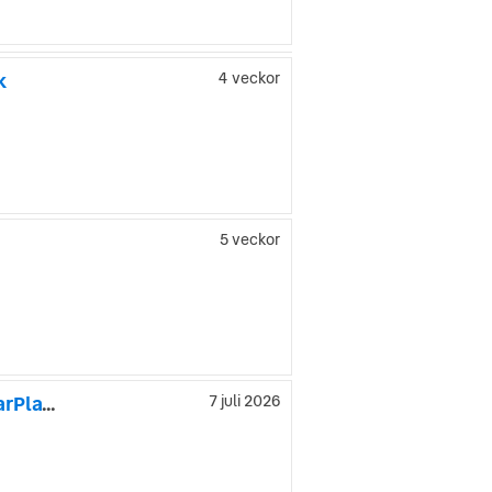
k
4 veckor
5 veckor
Maxus e-Deliver 3 LWB 50.2 kWh L2H1 CCS Kamera P-Sens CarPlay MOMS
7 juli 2026