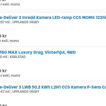
kr
exkl. moms
e-Deliver 3 Inredd Kamera LED-ramp CCS MOMS 122h
237 mil
UPPLANDS VÄSBY
|
0 kr
r
exkl. moms
T60 MAX Luxury Drag, Vinterhjul, 4WD
0 mil
KARLSTAD
|
0 kr
kr
exkl. moms
447 mil
UPPLANDS VÄSBY
|
0 kr