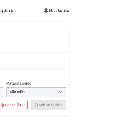
lj din bil
Mitt konto
Mätarställning
Alla miltal
Rensa filter
Sök
98
fordon