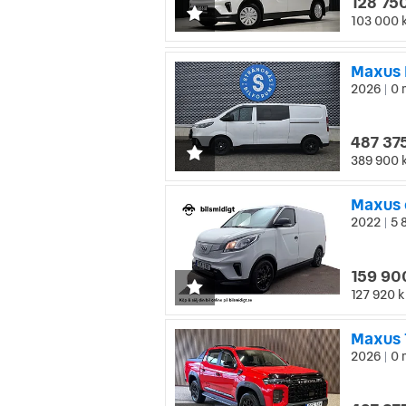
128 750
103 000 
2026
0 
|
487 375
389 900 
2022
5 
|
159 90
127 920 k
Maxus 
2026
0 
|