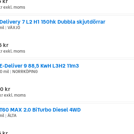
 kr
kr
exkl. moms
Delivery 7 L2 H1 150hk Dubbla skjutdörrar
mil
VÄXJÖ
|
5 kr
kr
exkl. moms
E-Deliver 9 88,5 KwH L3H2 11m3
0 mil
NORRKÖPING
|
0 kr
kr
exkl. moms
T60 MAX 2.0 BiTurbo Diesel 4WD
mil
ÄLTA
|
 kr