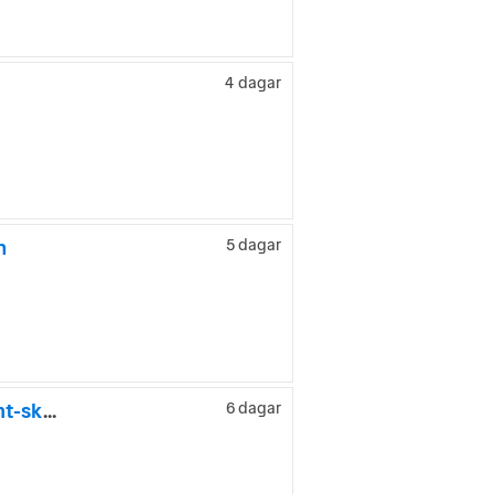
4 dagar
n
5 dagar
Maxus e-Deliver 3 35 kWh 122HK Inredning|Inverter|Uppvärmt-skåp|Leasbar
6 dagar