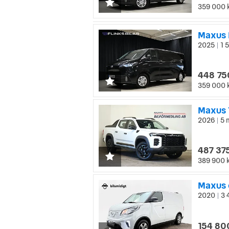
359 000 
2025
1 5
|
448 75
359 000 
Maxus 
2026
5 
|
487 375
389 900 
Maxus 
2020
3 
|
154 80