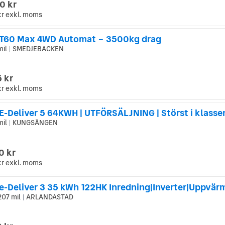
0 kr
kr
exkl. moms
T60 Max 4WD Automat – 3500kg drag
mil
SMEDJEBACKEN
|
 kr
kr
exkl. moms
E-Deliver 5 64KWH | UTFÖRSÄLJNING | Störst i klasse
mil
KUNGSÄNGEN
|
0 kr
kr
exkl. moms
207 mil
ARLANDASTAD
|