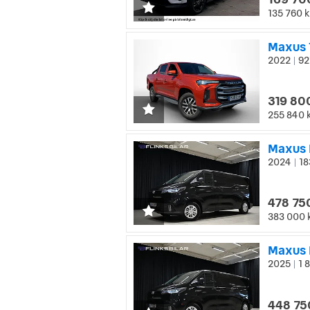
135 760 k
Maxus 
2022
92
|
319 80
255 840 
2024
18
|
478 75
383 000 
2025
1 8
|
448 75