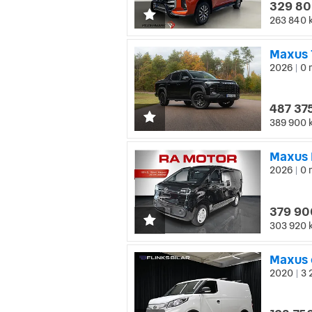
329 80
263 840 
Maxus 
2026
0 
|
487 375
389 900 
Maxus 
2026
0 
|
379 90
303 920 
2020
3 
|