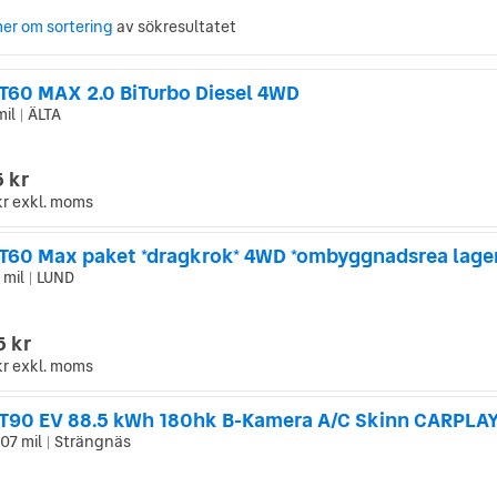
er om sortering
av sökresultatet
T60 MAX 2.0 BiTurbo Diesel 4WD
mil
ÄLTA
|
 kr
kr
exkl. moms
T60 Max paket *dragkrok* 4WD *ombyggnadsrea lager
 mil
LUND
|
5 kr
kr
exkl. moms
T90 EV 88.5 kWh 180hk B-Kamera A/C Skinn CARPL
307 mil
Strängnäs
|