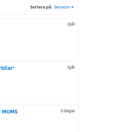
Sortera på:
Senaste
Igår
bilar*
Igår
AY MOMS
3 dagar