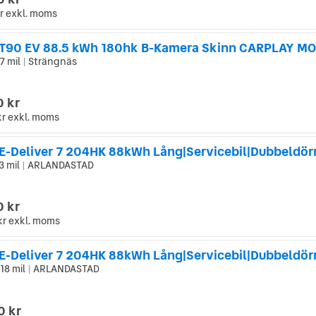
r
exkl. moms
T90 EV 88.5 kWh 180hk B-Kamera Skinn CARPLAY M
7 mil
Strängnäs
|
0 kr
kr
exkl. moms
3 mil
ARLANDASTAD
|
0 kr
kr
exkl. moms
18 mil
ARLANDASTAD
|
0 kr