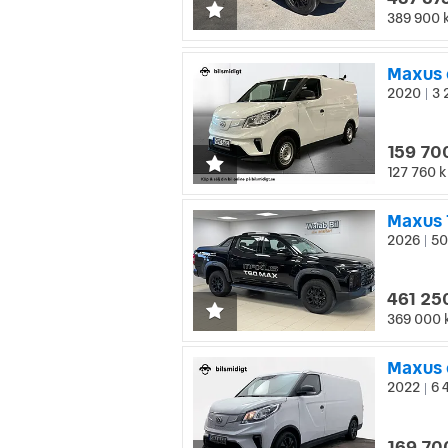
389 900 
Maxus 
2020
3 
|
159 70
127 760 k
Maxus 
2026
50
|
461 25
369 000 
2022
6 
|
169 70