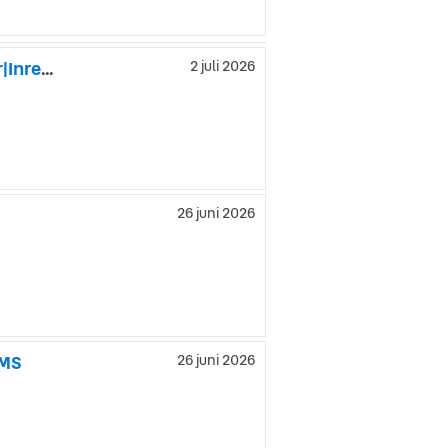
Maxus E-Deliver 7 204HK 88kWh Lång|Servicebil|Dubbeldörr|Inredd|SeUtr!!
2 juli 2026
26 juni 2026
OMS
26 juni 2026