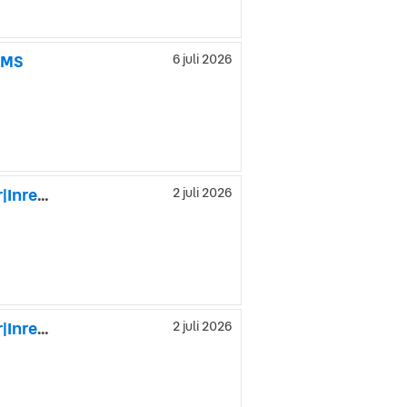
OMS
6 juli 2026
Maxus E-Deliver 7 204HK 88kWh Lång|Servicebil|Dubbeldörr|Inredd|SeUtr!!
2 juli 2026
Maxus E-Deliver 7 204HK 88kWh Lång|Servicebil|Dubbeldörr|Inredd|SeUtr!!
2 juli 2026