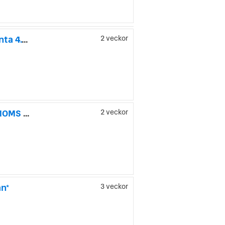
Maxus Deliver 7 SN-Inredning 6 säten! 3500kg Totalvikt!! Ränta 4.99%.
2 veckor
Maxus e-Deliver 3 50.2 kWh L1H1 Drag Kamera CarPlay CCS MOMS 120hk
2 veckor
n*
3 veckor