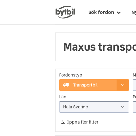
Sök fordon
N
Maxus transpo
Fordonstyp
M
Transportbil
Län
Pr
Hela Sverige
Öppna fler filter