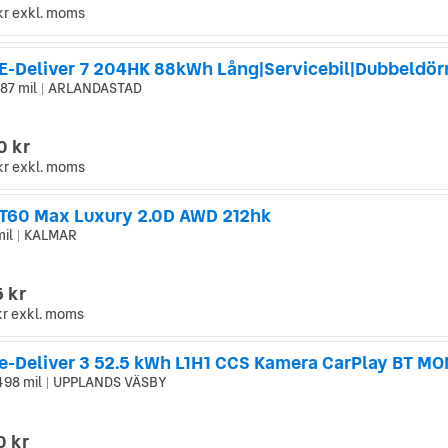
kr
exkl. moms
87 mil
ARLANDASTAD
|
0 kr
kr
exkl. moms
T60 Max Luxury 2.0D AWD 212hk
mil
KALMAR
|
 kr
kr
exkl. moms
e-Deliver 3 52.5 kWh L1H1 CCS Kamera CarPlay BT M
498 mil
UPPLANDS VÄSBY
|
0 kr