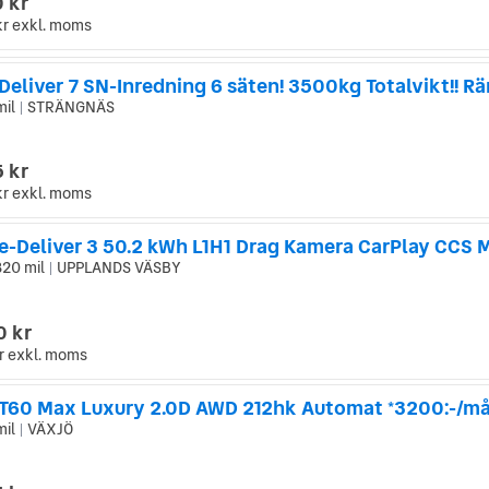
 kr
kr
exkl. moms
mil
STRÄNGNÄS
|
 kr
kr
exkl. moms
820 mil
UPPLANDS VÄSBY
|
0 kr
r
exkl. moms
T60 Max Luxury 2.0D AWD 212hk Automat *3200:-/må
mil
VÄXJÖ
|