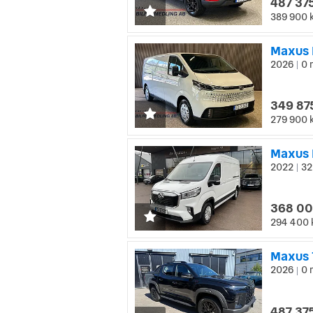
487 375
389 900 
Maxus 
2026
0 
|
349 87
279 900 
Maxus 
2022
32
|
368 00
294 400 
Maxus 
2026
0 
|
487 375