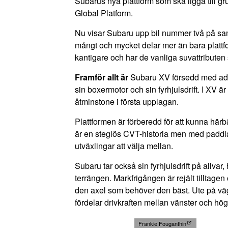
Subarus nya plattform som ska ligga till 
Global Platform.
Nu visar Subaru upp bil nummer två på sa
mångt och mycket delar mer än bara plat
kantigare och har de vanliga suvattributen 
Framför allt är
Subaru XV försedd med adre
sin boxermotor och sin fyrhjulsdrift. I XV är
åtminstone i första upplagan.
Plattformen är förberedd för att kunna här
är en steglös CVT-historia men med paddla
utväxlingar att välja mellan.
Subaru tar också sin fyrhjulsdrift på allvar
terrängen. Markfrigången är rejält tilltagen 
den axel som behöver den bäst. Ute på vä
fördelar drivkraften mellan vänster och hög
Frankie Fouganthin