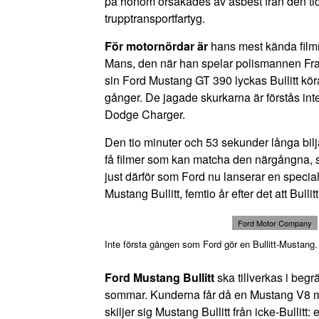
på honom orsakades av asbest från den tid
trupptransportfartyg.
För motornördar är
hans mest kända filmr
Mans, den när han spelar polismannen Frank
sin Ford Mustang GT 390 lyckas Bullitt kö
gånger. De jagade skurkarna är förstås int
Dodge Charger.
Den tio minuter och 53 sekunder långa bilj
få filmer som kan matcha den närgångna, sjas
just därför som Ford nu lanserar en specia
Mustang Bullitt, femtio år efter det att Bulli
Ford Motor Company
Inte första gången som Ford gör en Bullitt-Mustang.
Ford Mustang Bullitt
ska tillverkas i beg
sommar. Kunderna får då en
Mustang V8
m
skiljer sig Mustang Bullitt från icke-Bullitt