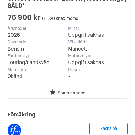
SÅLD*
76 900 kr
61 520 kr ex.moms
Årsmodell
Miltal
2026
Uppgift saknas
Drivmedel
Växellåda
Bensin
Manuell
Fordonstyp
Motorvolym
Touring/Landsväg
Uppgift saknas
Motortyp
Regnr
Okänd
-
Spara annons
Försäkring
Räkna på