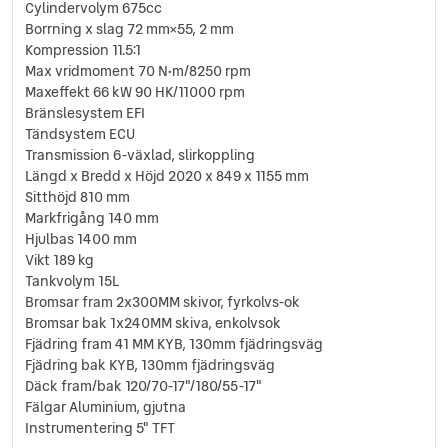
Cylindervolym 675cc
Borrning x slag 72 mm×55, 2 mm
Kompression 11.5:1
Max vridmoment 70 N•m/8250 rpm
Maxeffekt 66 kW 90 HK/11000 rpm
Bränslesystem EFI
Tändsystem ECU
Transmission 6-växlad, slirkoppling
Längd x Bredd x Höjd 2020 x 849 x 1155 mm
Sitthöjd 810 mm
Markfrigång 140 mm
Hjulbas 1400 mm
Vikt 189 kg
Tankvolym 15L
Bromsar fram 2x300MM skivor, fyrkolvs-ok
Bromsar bak 1x240MM skiva, enkolvsok
Fjädring fram 41 MM KYB, 130mm fjädringsväg
Fjädring bak KYB, 130mm fjädringsväg
Däck fram/bak 120/70-17"/180/55-17"
Fälgar Aluminium, gjutna
Instrumentering 5" TFT