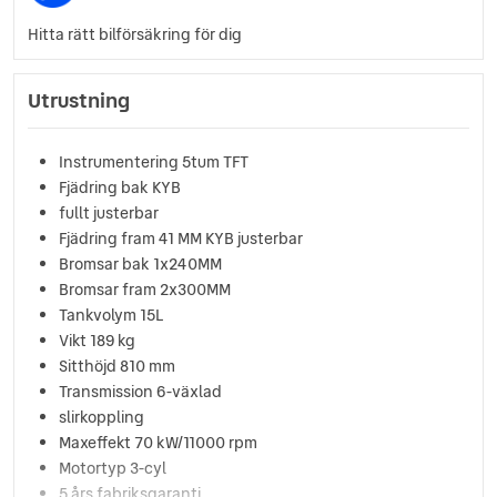
Hitta rätt bilförsäkring för dig
Utrustning
Instrumentering 5tum TFT
Fjädring bak KYB
fullt justerbar
Fjädring fram 41 MM KYB justerbar
Bromsar bak 1x240MM
Bromsar fram 2x300MM
Tankvolym 15L
Vikt 189 kg
Sitthöjd 810 mm
Transmission 6-växlad
slirkoppling
Maxeffekt 70 kW/11000 rpm
Motortyp 3-cyl
5 års fabriksgaranti