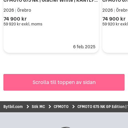
2026
Örebro
2026
Örebr
|
|
74 900 kr
74 900 kr
59 920 kr
exkl. moms
59 920 kr
exk
6 feb. 2025
Scrolla till toppen av sidan
Bytbil.com
Sök MC
CFMOTO
CFMOTO 675 NK GP Edition | 1