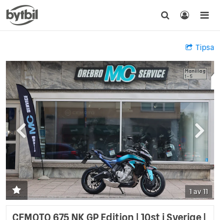
Tipsa
1 av 11
CFMOTO 675 NK GP Edition | 10st i Sverige |