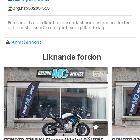
Org.nr
559283-5531
Företaget har godkänt att de endast annonserar produkter
och tjänster som är i enlighet med gällande lag.
Anmäl annons
Liknande fordon
CFMOTO 675 NK | Glacier White | RÄNTEFRITT