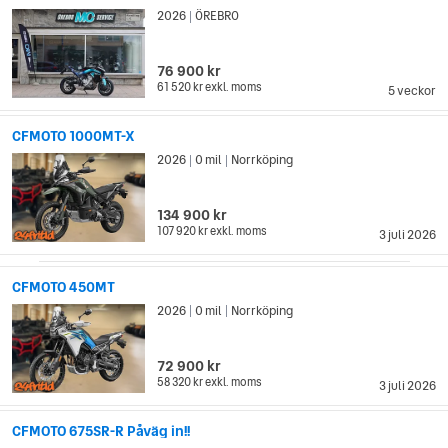
2026
ÖREBRO
|
76 900 kr
61 520 kr
exkl. moms
5 veckor
CFMOTO 1000MT-X
2026
0 mil
Norrköping
|
|
134 900 kr
107 920 kr
exkl. moms
3 juli 2026
CFMOTO 450MT
2026
0 mil
Norrköping
|
|
72 900 kr
58 320 kr
exkl. moms
3 juli 2026
CFMOTO 675SR-R Påväg in!!