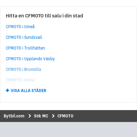
Hitta en CFMOTO till salu i din stad
CFMOTO i Umeå
CFMOTO i Sundsvall
CFMOTO i Trollhättan
CFMOTO i Upplands Väsby
CFMOTO i Bromölla
CFMOTO i Gävle
VISA ALLA STÄDER
CFMOTO i Täby
CFMOTO i Uppsala
CFMOTO i Järfälla
Bytbil.com
Sök MC
CFMOTO
CFMOTO i Hisings Kärra
CFMOTO i Kållered