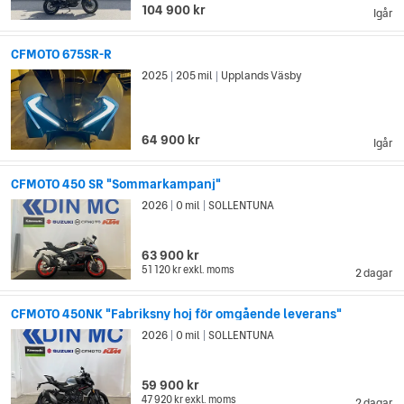
104 900 kr
Igår
CFMOTO 675SR-R
2025
205 mil
Upplands Väsby
|
|
64 900 kr
Igår
CFMOTO 450 SR "Sommarkampanj"
2026
0 mil
SOLLENTUNA
|
|
63 900 kr
51 120 kr
exkl. moms
2 dagar
CFMOTO 450NK "Fabriksny hoj för omgående leverans"
2026
0 mil
SOLLENTUNA
|
|
59 900 kr
47 920 kr
exkl. moms
2 dagar