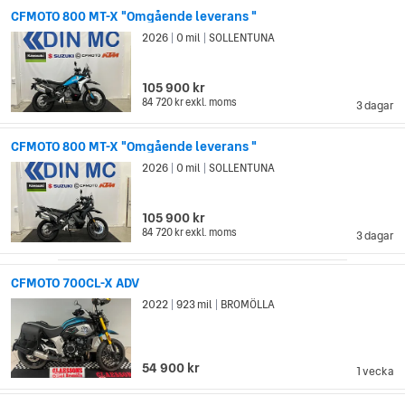
CFMOTO 800 MT-X "Omgående leverans "
2026
0 mil
SOLLENTUNA
|
|
105 900 kr
84 720 kr
exkl. moms
3 dagar
CFMOTO 800 MT-X "Omgående leverans "
2026
0 mil
SOLLENTUNA
|
|
105 900 kr
84 720 kr
exkl. moms
3 dagar
CFMOTO 700CL-X ADV
2022
923 mil
BROMÖLLA
|
|
54 900 kr
1 vecka