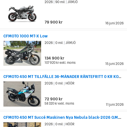
2026
90 mil
JÄMJÖ
|
|
79 900 kr
16 juni 2026
CFMOTO 1000 MT-X Low
2026
0 mil
JÄMJÖ
|
|
134 900 kr
107 920 kr
exkl. moms
15 juni 2026
CFMOTO 450 MT TILLFÄLLE 36-MÅNADER RÄNTEFRITT 0 KR KONTANT DEMOMASKIN F
2026
0 mil
HÖÖR
|
|
72 900 kr
58 320 kr
exkl. moms
11 juni 2026
CFMOTO 450 MT Succé Maskinen Nya Nebula black-2026 O.M.G LEVERANS RÄNTE
2026
0 mil
HÖÖR
|
|