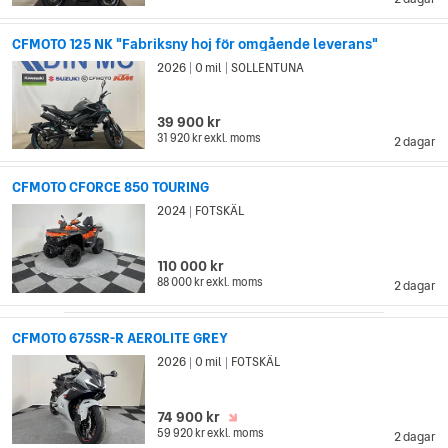
CFMOTO 125 NK "Fabriksny hoj för omgående leverans"
2026
0 mil
SOLLENTUNA
|
|
39 900 kr
31 920 kr
exkl. moms
2 dagar
CFMOTO CFORCE 850 TOURING
2024
FOTSKÄL
|
110 000 kr
88 000 kr
exkl. moms
2 dagar
CFMOTO 675SR-R AEROLITE GREY
2026
0 mil
FOTSKÄL
|
|
74 900 kr
59 920 kr
exkl. moms
2 dagar