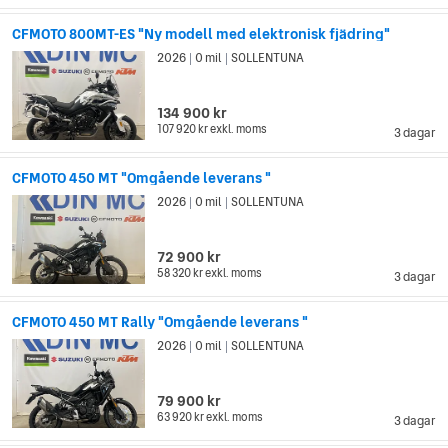
CFMOTO 800MT-ES "Ny modell med elektronisk fjädring"
2026
0 mil
SOLLENTUNA
|
|
134 900 kr
107 920 kr
exkl. moms
3 dagar
CFMOTO 450 MT "Omgående leverans "
2026
0 mil
SOLLENTUNA
|
|
72 900 kr
58 320 kr
exkl. moms
3 dagar
CFMOTO 450 MT Rally "Omgående leverans "
2026
0 mil
SOLLENTUNA
|
|
79 900 kr
63 920 kr
exkl. moms
3 dagar