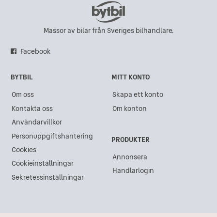
CFMOTO i Väring
CFMOTO i Lidköping
Massor av bilar från Sveriges bilhandlare.
CFMOTO i Tibro
Facebook
CFMOTO i Hisings-Kärra
BYTBIL
MITT KONTO
CFMOTO i Västerås
Om oss
Skapa ett konto
CFMOTO i Karlstad
Kontakta oss
Om konton
CFMOTO i Luleå
Användarvillkor
CFMOTO i Malmö
Personuppgiftshantering
PRODUKTER
CFMOTO i Falun
Cookies
Annonsera
Cookieinställningar
CFMOTO i Borås
Handlarlogin
Sekretessinställningar
CFMOTO i Mörarp, Helsingborg
CFMOTO i Växjö
CFMOTO i Järvsö