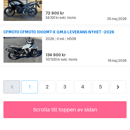
72 900 kr
58 320 kr
exkl. moms
25 maj 2026
CFMOTO CFMOTO 1000MT-X O.M.G LEVERANS NYHET -2026
2026
0 mil
HÖÖR
|
|
134 900 kr
107 920 kr
exkl. moms
19 maj 2026
1
2
3
4
5
Scrolla till toppen av sidan