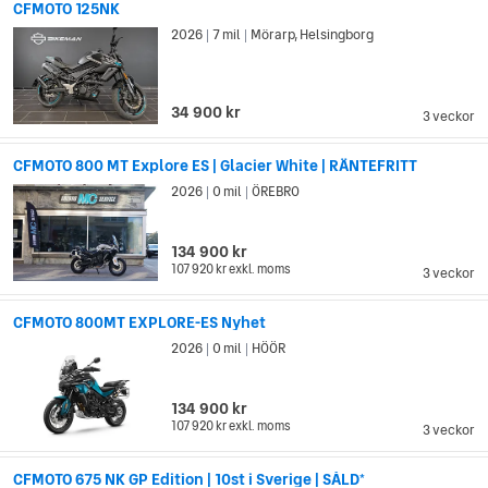
CFMOTO 125NK
2026
7 mil
Mörarp, Helsingborg
|
|
34 900 kr
3 veckor
CFMOTO 800 MT Explore ES | Glacier White | RÄNTEFRITT
2026
0 mil
ÖREBRO
|
|
134 900 kr
107 920 kr
exkl. moms
3 veckor
CFMOTO 800MT EXPLORE-ES Nyhet
2026
0 mil
HÖÖR
|
|
134 900 kr
107 920 kr
exkl. moms
3 veckor
CFMOTO 675 NK GP Edition | 10st i Sverige | SÅLD*