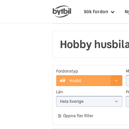
Sök fordon
N
Hobby husbila
Fordonstyp
M
Husbil
Län
Pr
Hela Sverige
Öppna fler filter