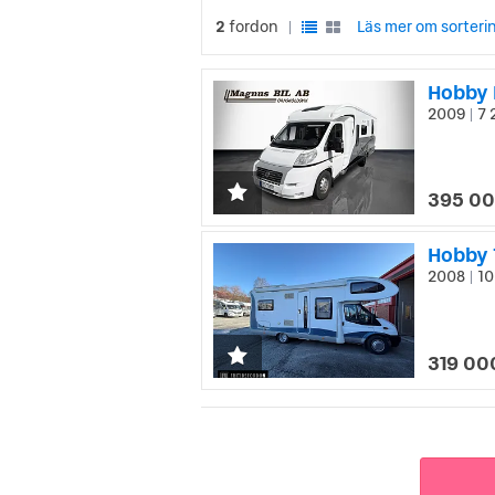
2
fordon
Läs mer om sorteri
|
Hobby 
2009
7 
|
395 00
Hobby 
2008
10
|
319 00