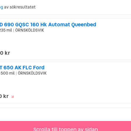
ng
av sökresultatet
D 690 GQSC 160 Hk Automat Queenbed
235 mil
ÖRNSKÖLDSVIK
|
0 kr
T 650 AK FLC Ford
 500 mil
ÖRNSKÖLDSVIK
|
0 kr
Scrolla till toppen av sidan