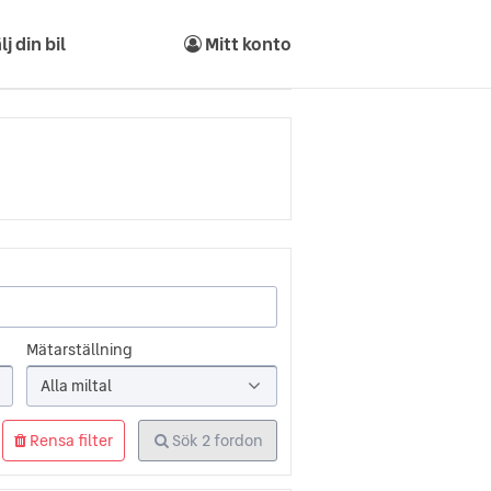
lj din bil
Mitt konto
Mätarställning
Alla miltal
Rensa filter
Sök
2
fordon