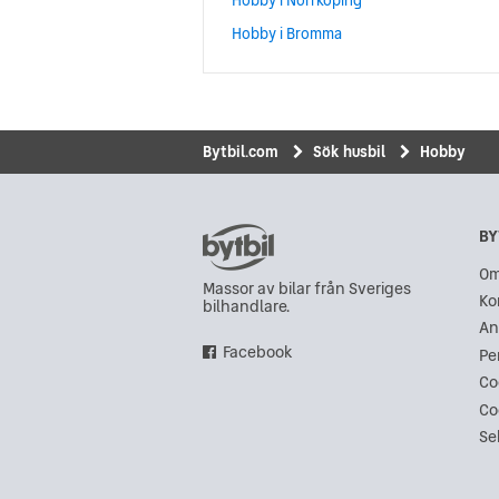
Hobby i Bromma
Bytbil.com
Sök husbil
Hobby
BY
Om
Massor av bilar från Sveriges
Ko
bilhandlare.
An
Facebook
Pe
Co
Co
Se