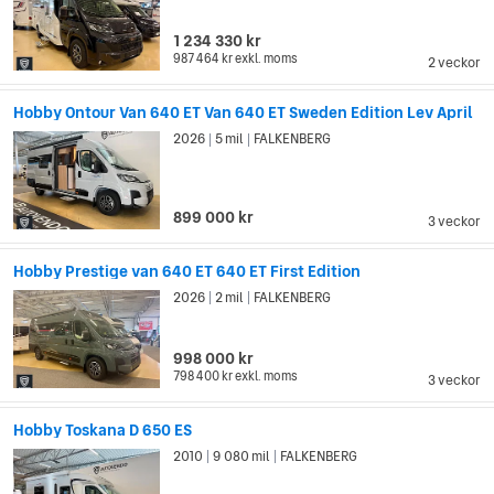
1 234 330 kr
987 464 kr
exkl. moms
2 veckor
Hobby Ontour Van 640 ET Van 640 ET Sweden Edition Lev April
2026
5 mil
FALKENBERG
|
|
899 000 kr
3 veckor
Hobby Prestige van 640 ET 640 ET First Edition
2026
2 mil
FALKENBERG
|
|
998 000 kr
798 400 kr
exkl. moms
3 veckor
Hobby Toskana D 650 ES
2010
9 080 mil
FALKENBERG
|
|