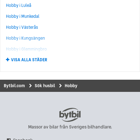
Hobby i Luleå
Hobby i Munkedal
Hobby i Västerås
Hobby i Kungsängen
Hobby i Glemmingbro
VISA ALLA STÄDER
Hobby i Karlskrona
Hobby i Karlstad
Hobby i Uddevalla
Bytbil.com
Sök husbil
Hobby
Hobby i Upplands Väsby
Hobby i Vinslöv
Hobby i Visby
Hobby i Borlänge
Massor av bilar från Sveriges bilhandlare.
Hobby i Kalmar