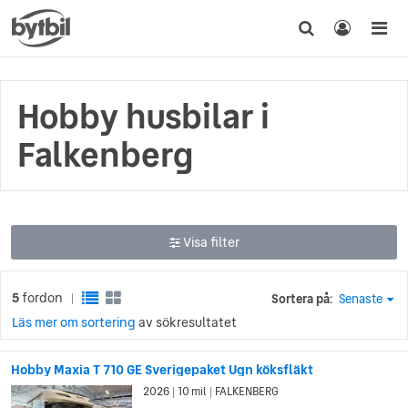
Hobby husbilar i
Falkenberg
Visa filter
5
fordon
Sortera på:
Senaste
|
Läs mer om sortering
av sökresultatet
Hobby Maxia T 710 GE Sverigepaket Ugn köksfläkt
2026
10 mil
FALKENBERG
|
|