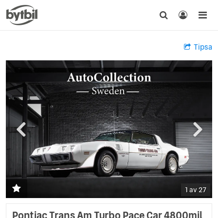
Tipsa
1 av 27
Pontiac Trans Am Turbo Pace Car 4800mil