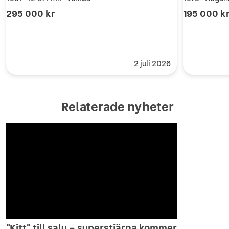
|
|
|
295 000 kr
195 000 k
2 juli 2026
Relaterade nyheter
"Kitt" till salu – superstjärna kommer