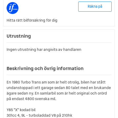
Räkna på
Hitta rätt bilförsäkring för dig
Utrustning
Ingen utrustning har angivits av handlaren
Beskrivning och övrig information
En 1980 Turbo Trans am som är helt otrolig, bilen har stått
undanstoppad i ett garage sedan 80 talet med en brukande
ägare sedan ny. En samlarbil som är helt original och orörd
på endast 4800 svenska mil.
Y85 "X" kodad bil
301cc 4, 9L - turboladdad V8 på 210hk