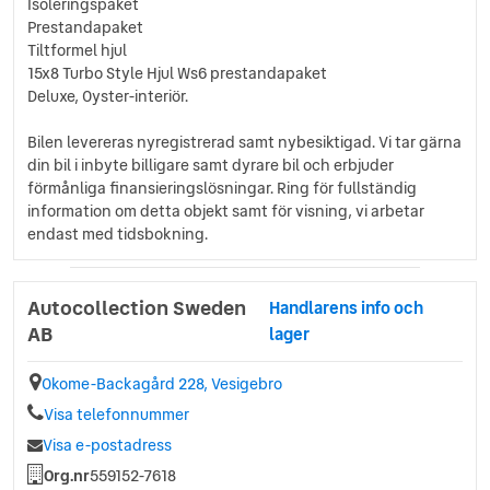
Isoleringspaket
Prestandapaket
Tiltformel hjul
15x8 Turbo Style Hjul Ws6 prestandapaket
Deluxe, Oyster-interiör.
Bilen levereras nyregistrerad samt nybesiktigad. Vi tar gärna
din bil i inbyte billigare samt dyrare bil och erbjuder
förmånliga finansieringslösningar. Ring för fullständig
information om detta objekt samt för visning, vi arbetar
endast med tidsbokning.
Autocollection Sweden
Handlarens info och
AB
lager
Okome-Backagård 228, Vesigebro
Visa telefonnummer
Visa e-postadress
Org.nr
559152-7618