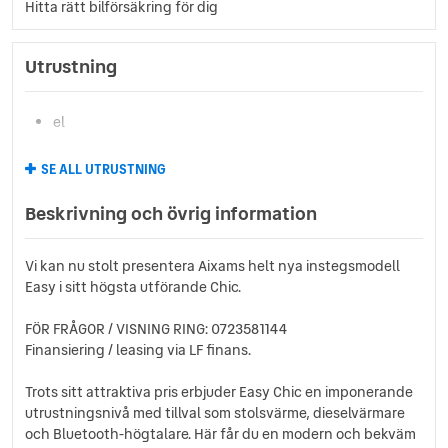
Hitta rätt bilförsäkring för dig
Utrustning
el
SE ALL UTRUSTNING
Beskrivning och övrig information
Vi kan nu stolt presentera Aixams helt nya instegsmodell
Easy i sitt högsta utförande Chic.
FÖR FRÅGOR / VISNING RING: 0723581144
Finansiering / leasing via LF finans.
Trots sitt attraktiva pris erbjuder Easy Chic en imponerande
utrustningsnivå med tillval som stolsvärme, dieselvärmare
och Bluetooth-högtalare. Här får du en modern och bekväm