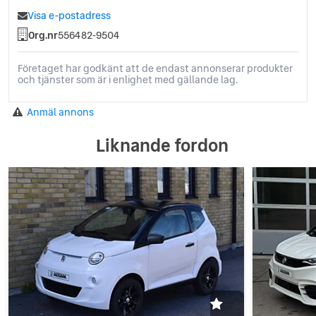
Visa e-postadress
Org.nr
556482-9504
Företaget har godkänt att de endast annonserar produkter
och tjänster som är i enlighet med gällande lag.
Anmäl annons
Liknande fordon