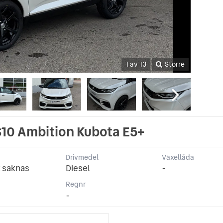
1 av 13
Större
10 Ambition Kubota E5+
Drivmedel
Växellåda
 saknas
Diesel
-
p
Regnr
-