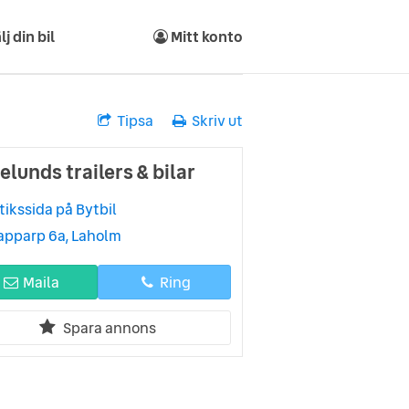
lj din bil
Mitt konto
Tipsa
Skriv ut
lunds trailers & bilar
tikssida på Bytbil
apparp 6a, Laholm
Maila
Ring
Spara annons