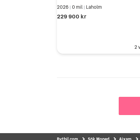
2026
0 mil
Laholm
|
|
229 900 kr
2 
Bytbil.com
Sök Moped
Aixam