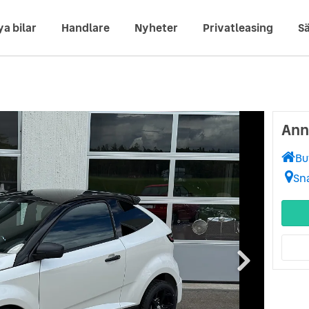
ya bilar
Handlare
Nyheter
Privatleasing
Sä
Anne
Bu
Sn