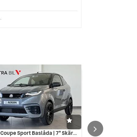
.
Aixam Coupe Sport Baslåda | 7" Skärm | ABS | Västra Bil Edition!