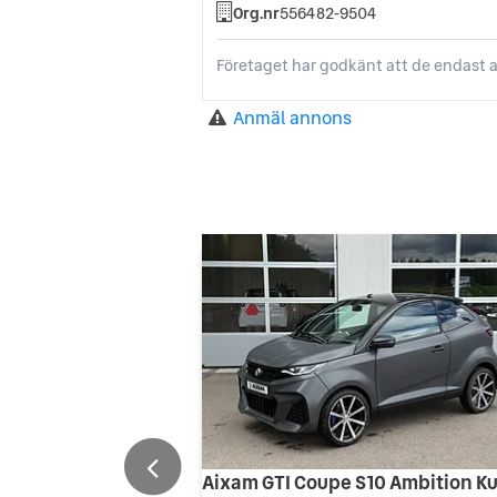
Org.nr
556482-9504
Företaget har godkänt att de endast a
Anmäl annons
Aixam GTI Coupe S10 Ambition K