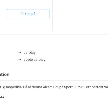
Räkna på
carplay
apple carplay
ation
litlig mopedbil? Då är denna Aixam Coupé Sport Euro 5+ ett perfekt va
144