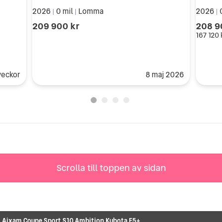
2026
0 mil
Lomma
2026
|
|
|
209 900 kr
208 9
167 120 
veckor
8 maj 2026
Scrolla till toppen av sidan
Aixam Coupe Sport S10 Ambition Kubota E5+