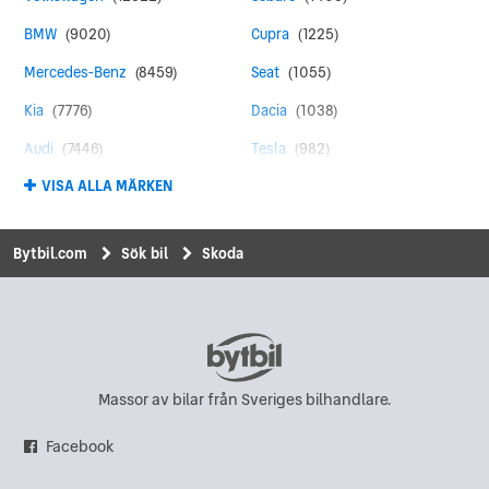
BMW
(9020)
Cupra
(1225)
Mercedes-Benz
(8459)
Seat
(1055)
Kia
(7776)
Dacia
(1038)
Audi
(7446)
Tesla
(982)
VISA ALLA MÄRKEN
Toyota
(4371)
Land Rover
(960)
Peugeot
(4330)
MINI
(835)
Bytbil.com
Sök bil
Skoda
Ford
(4140)
Suzuki
(798)
Skoda
(3922)
Mitsubishi
(780)
Renault
(2969)
Honda
(771)
Hyundai
(2418)
Chevrolet
(598)
Massor av bilar från Sveriges bilhandlare.
Nissan
(2248)
Saab
(571)
Facebook
Opel
(2122)
Polestar
(541)