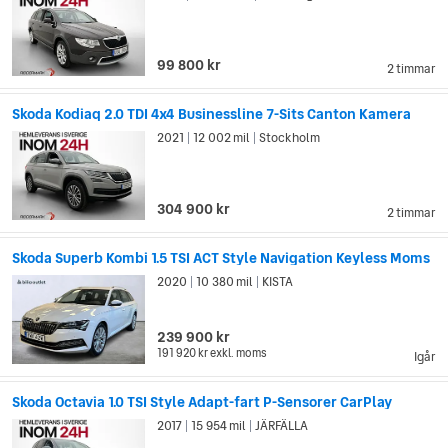
99 800 kr
2 timmar
Skoda Kodiaq 2.0 TDI 4x4 Businessline 7-Sits Canton Kamera
2021
12 002 mil
Stockholm
|
|
304 900 kr
2 timmar
Skoda Superb Kombi 1.5 TSI ACT Style Navigation Keyless Moms
2020
10 380 mil
KISTA
|
|
239 900 kr
191 920 kr
exkl. moms
Igår
Skoda Octavia 1.0 TSI Style Adapt-fart P-Sensorer CarPlay
2017
15 954 mil
JÄRFÄLLA
|
|