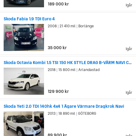
189 000 kr
Igår
Skoda Fabia 1.9 TDI Euro 4
2008
21 410 mil
Borlänge
|
|
35 000 kr
Igår
Skoda Octavia Kombi 1.5 TSI 150 HK STYLE DRAG B-VÄRM NAVI CANTON PDC
2018
15 800 mil
Arlandastad
|
|
129 900 kr
Igår
Skoda Yeti 2.0 TDI 140hk 4x4 1 Ägare Värmare Dragkrok Navi
2013
18 890 mil
GÖTEBORG
|
|
89 900 kr