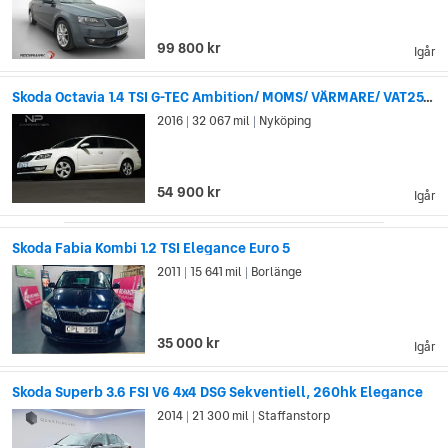
99 800 kr
Igår
Skoda Octavia 1.4 TSI G-TEC Ambition/ MOMS/ VÄRMARE/ VAT25% Export
2016
32 067 mil
Nyköping
|
|
54 900 kr
Igår
Skoda Fabia Kombi 1.2 TSI Elegance Euro 5
2011
15 641 mil
Borlänge
|
|
35 000 kr
Igår
Skoda Superb 3.6 FSI V6 4x4 DSG Sekventiell, 260hk Elegance
2014
21 300 mil
Staffanstorp
|
|