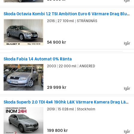
Igår
Skoda Octavia Kombi 1.2 TSI Ambition Euro 6 Värmare Drag Bluetooth
2016
27 109 mil
STRÄNGNÄS
|
|
54 900 kr
Igår
Skoda Fabia 1.4 Automat 0% Ränta
2003
22 000 mil
ANGERED
|
|
29 999 kr
Igår
Skoda Superb 2.0 TDI 4x4 190hk L&K Värmare Kamera Drag Läder
2019
15 028 mil
Stockholm
|
|
199 800 kr
Igår