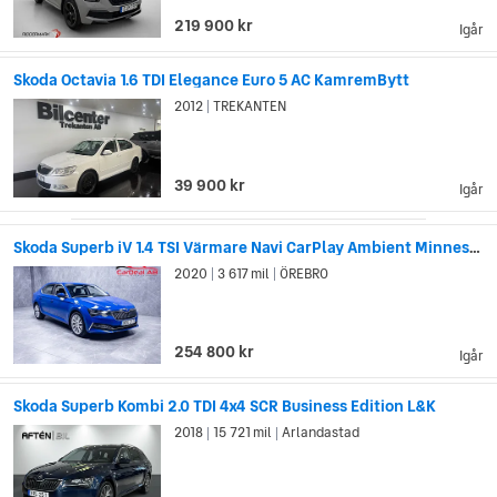
219 900 kr
Igår
Skoda Octavia 1.6 TDI Elegance Euro 5 AC KamremBytt
2012
TREKANTEN
|
39 900 kr
Igår
Skoda Superb iV 1.4 TSI Värmare Navi CarPlay Ambient Minnesstol PDC
2020
3 617 mil
ÖREBRO
|
|
254 800 kr
Igår
Skoda Superb Kombi 2.0 TDI 4x4 SCR Business Edition L&K
2018
15 721 mil
Arlandastad
|
|