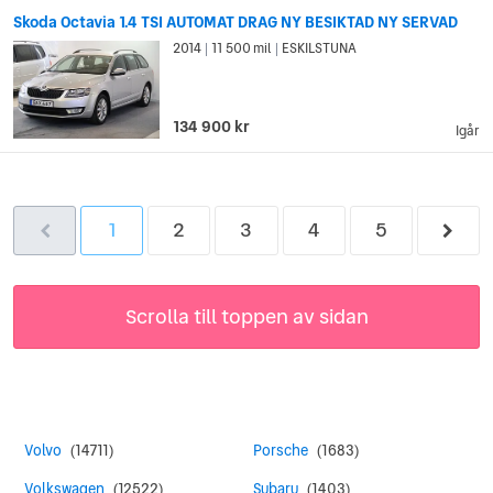
Skoda Octavia 1.4 TSI AUTOMAT DRAG NY BESIKTAD NY SERVAD
2014
11 500 mil
ESKILSTUNA
|
|
134 900 kr
Igår
1
2
3
4
5
Scrolla till toppen av sidan
Volvo
(14711)
Porsche
(1683)
Volkswagen
(12522)
Subaru
(1403)