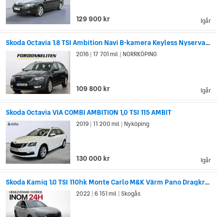
129 900 kr
Igår
Skoda Octavia 1.8 TSI Ambition Navi B-kamera Keyless Nyservad 180hk
2016
17 701 mil
NORRKÖPING
|
|
109 800 kr
Igår
Skoda Octavia VIA COMBI AMBITION 1,0 TSI 115 AMBIT
2019
11 200 mil
Nyköping
|
|
130 000 kr
Igår
Skoda Kamiq 1.0 TSI 110hk Monte Carlo M&K Värm Pano Dragkrok
2022
6 151 mil
Skogås
|
|