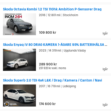
Skoda Octavia Kombi 1.2 TSI 110hk Ambition P-Sensorer Drag
2016
12 801 mil
Stockholm
|
|
109 800 kr
Igår
Skoda Enyaq iV 80 DRAG KAMERA 1-ÄGARE 95% BATTERIHÄLSA MOMS
2023
14 319 mil
Upplands Väsby
|
|
289 900 kr
231 920 kr
exkl. moms
Igår
Skoda Superb 2.0 TDI 4x4 L&K / Drag / Kamera / Canton / Navi
2017
16 719 mil
Lidköping
|
|
174 600 kr
Igår