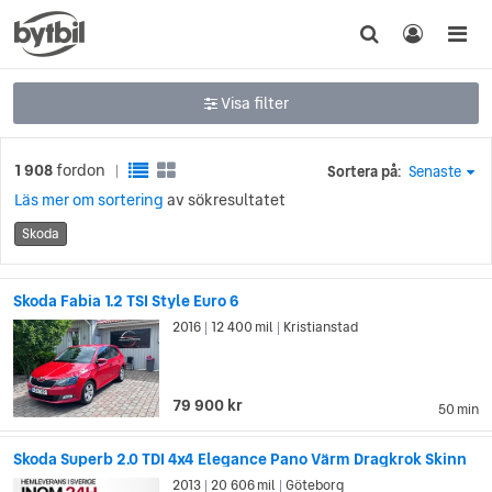
Visa filter
1 908
fordon
Sortera på:
Senaste
|
Läs mer om sortering
av sökresultatet
Skoda
Skoda Fabia 1.2 TSI Style Euro 6
2016
12 400 mil
Kristianstad
|
|
79 900 kr
50 min
Skoda Superb 2.0 TDI 4x4 Elegance Pano Värm Dragkrok Skinn
2013
20 606 mil
Göteborg
|
|