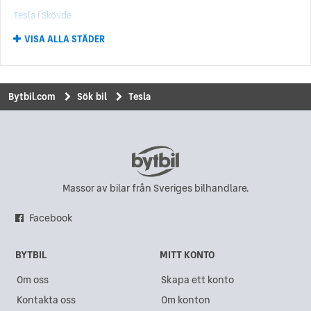
Tesla i Skövde
VISA ALLA STÄDER
Tesla i Kungälv
Tesla i Norrköping
Tesla i Kungsbacka
Bytbil.com
Sök bil
Tesla
Tesla i Uddevalla
Tesla i Eskilstuna
Tesla i Hisings Backa
Tesla i Karlskrona
Massor av bilar från Sveriges bilhandlare.
Tesla i Sundsvall
Facebook
Tesla i Gävle
BYTBIL
MITT KONTO
Tesla i Göteborg
Om oss
Skapa ett konto
Tesla i Akalla
Kontakta oss
Om konton
Tesla i Västra Frölunda