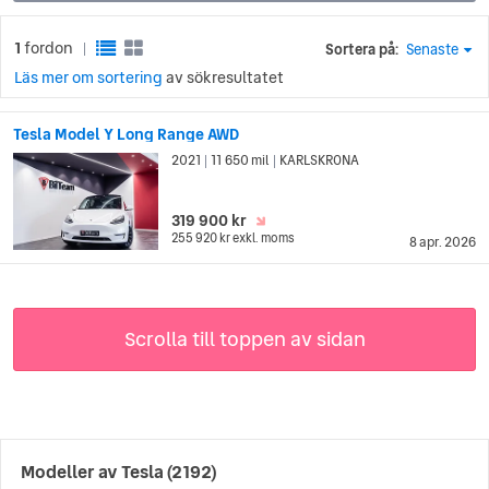
1
fordon
Sortera på:
Senaste
|
Läs mer om sortering
av sökresultatet
Tesla Model Y Long Range AWD
2021
11 650 mil
KARLSKRONA
|
|
319 900 kr
255 920 kr
exkl. moms
8 apr. 2026
Scrolla till toppen av sidan
Modeller av
Tesla
(2192)