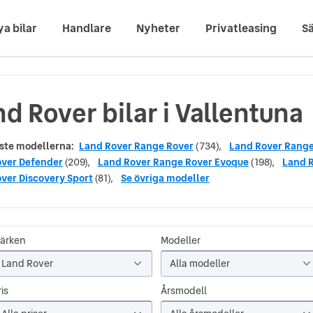
ya bilar
Handlare
Nyheter
Privatleasing
Sä
d Rover bilar i Vallentuna
ste modellerna:
Land Rover Range Rover
(734),
Land Rover Range
over Defender
(209),
Land Rover Range Rover Evoque
(198),
Land R
ver Discovery Sport
(81),
Se övriga modeller
ärken
Modeller
Land Rover
Alla modeller
is
Årsmodell