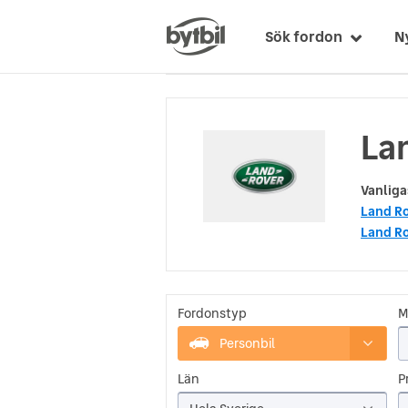
Sök fordon
N
Lan
Vanliga
Land R
Land Ro
Fordonstyp
M
Personbil
Län
Pr