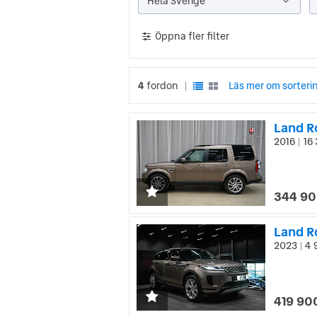
Hela Sverige
Öppna fler filter
4
fordon
Läs mer om sorteri
|
2016
16 
|
344 90
2023
4 
|
419 90