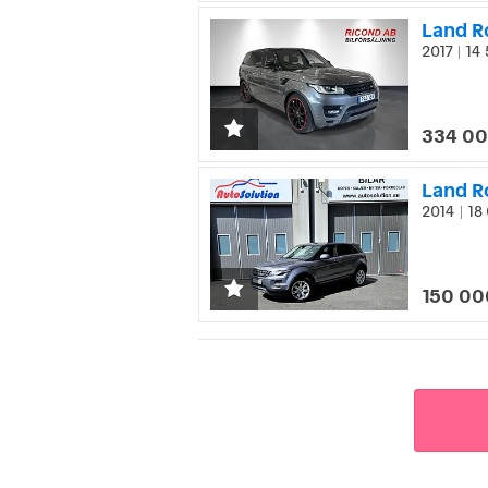
2017
14 
|
334 00
Land R
2014
18 
|
150 00