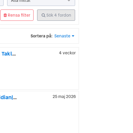
Alla miltal
Rensa filter
Sök
4
fordon
Sortera på:
Senaste
Land Rover Discovery 3.0 SDV6 4WD HSE 7-sits Värmare Drag Taklucka Meridian
4 veckor
Land Rover Range Rover Evoque D200 AWD SE 20"|Pano|Meridian|ACC|Kamera|ColdClimate
25 maj 2026