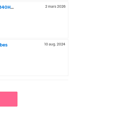
Land Rover Range Rover SPORT HSE DYNAMIC 4.4 SDV8 4WD 340HK EU6
2 mars 2026
ybes
10 aug. 2024