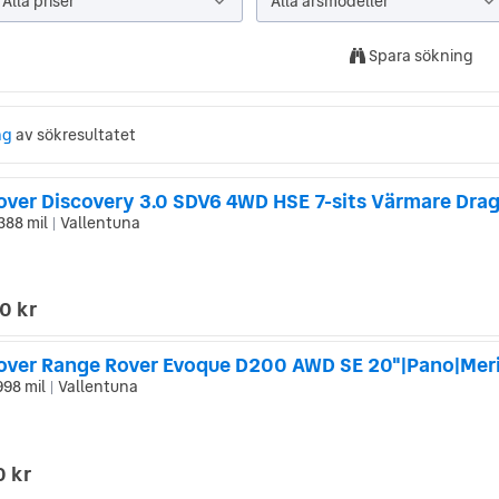
Alla priser
Alla årsmodeller
Spara sökning
ng
av sökresultatet
388 mil
Vallentuna
|
0 kr
998 mil
Vallentuna
|
0 kr