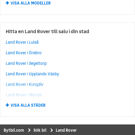
VISA ALLA MODELLER
Land Rover Range Rover Velar
(72)
Land Rover Defender 110
(36)
Land Rover Freelander
(34)
Hitta en Land Rover till salu i din stad
Land Rover Defender 130
(2)
Land Rover i Luleå
Land Rover Defender 90
(2)
Land Rover i Örebro
Land Rover Series
(2)
Land Rover i Segeltorp
Land Rover Series 1
(1)
Land Rover i Upplands Väsby
Land Rover Series 3
(1)
Land Rover i Kungälv
Land Rover i Skövde
VISA ALLA STÄDER
Land Rover i Umeå
Land Rover i Norrköping
Land Rover i Uddevalla
Bytbil.com
Sök bil
Land Rover