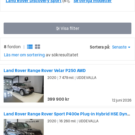
Land Rover Discovery Sport
(81),
Se övriga modeller
Visa filter
8
fordon
Sortera på:
Senaste
|
Läs mer om sortering
av sökresultatet
Land Rover Range Rover Velar P250 AWD
2020
7 479 mil
UDDEVALLA
|
|
399 900 kr
12 juni 2026
Land Rover Range Rover Sport P400e Plug-in Hybrid HSE Dynami
2020
16 260 mil
UDDEVALLA
|
|