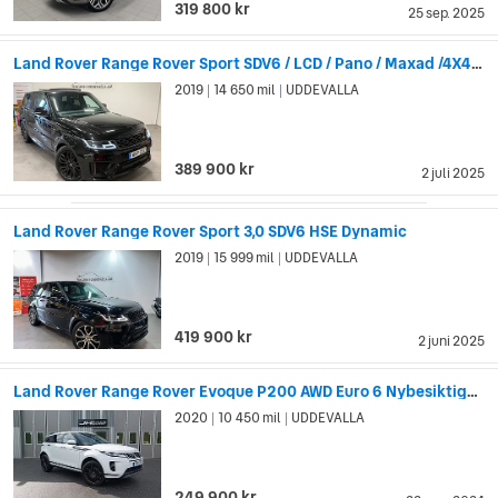
319 800 kr
25 sep. 2025
Land Rover Range Rover Sport SDV6 / LCD / Pano / Maxad /4X4/ 1790Kr/Mån
2019
14 650 mil
UDDEVALLA
|
|
389 900 kr
2 juli 2025
Land Rover Range Rover Sport 3,0 SDV6 HSE Dynamic
2019
15 999 mil
UDDEVALLA
|
|
419 900 kr
2 juni 2025
Land Rover Range Rover Evoque P200 AWD Euro 6 Nybesiktigad
2020
10 450 mil
UDDEVALLA
|
|
249 900 kr