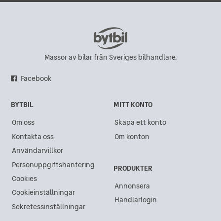
Land Rover i Kungsbacka
Land Rover i Hisings Backa
Land Rover i Eskilstuna
Land Rover i Karlskrona
Massor av bilar från Sveriges bilhandlare.
Land Rover i Sundsvall
Facebook
Land Rover i Göteborg
BYTBIL
MITT KONTO
Land Rover i Gävle
Om oss
Skapa ett konto
Land Rover i Västra Frölunda
Kontakta oss
Om konton
Land Rover i Akalla
Användarvillkor
Land Rover i Kristianstad
Personuppgiftshantering
PRODUKTER
Land Rover i Lidköping
Cookies
Annonsera
Cookieinställningar
Land Rover i Ängelholm
Handlarlogin
Sekretessinställningar
Land Rover i Åkersberga