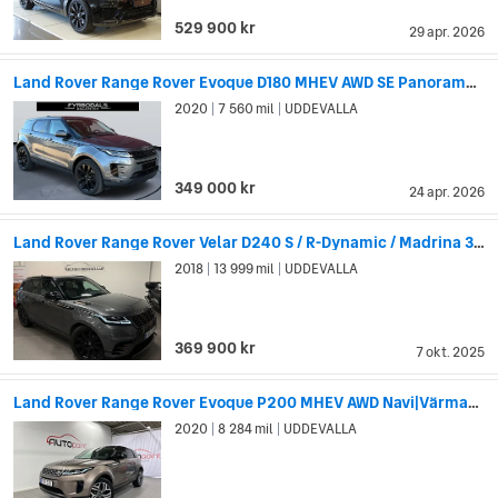
529 900 kr
29 apr. 2026
Land Rover Range Rover Evoque D180 MHEV AWD SE Panorama Dragkrok 2558kr/månad
2020
7 560 mil
UDDEVALLA
|
|
349 000 kr
24 apr. 2026
Land Rover Range Rover Velar D240 S / R-Dynamic / Madrina 3D / Luft / 1995Kr/Månn
2018
13 999 mil
UDDEVALLA
|
|
369 900 kr
7 okt. 2025
Land Rover Range Rover Evoque P200 MHEV AWD Navi|Värmare|20"|Ny servad
2020
8 284 mil
UDDEVALLA
|
|