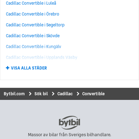
Cadillac Convertible i Luleå
Cadillac Brougham
(7)
Cadillac Convertible i Örebro
Cadillac Lyriq
(5)
Cadillac Convertible i Segeltorp
Cadillac STS
(5)
Cadillac Convertible i Skövde
Cadillac ATS
(4)
Cadillac Convertible i Kungälv
Cadillac Convertible
(4)
Cadillac Convertible i Upplands Väsby
Cadillac CT6
(3)
VISA ALLA STÄDER
Cadillac Convertible i Umeå
Cadillac XLR
(3)
Cadillac Convertible i Norrköping
Cadillac XT4
(3)
Cadillac Convertible i Uddevalla
Cadillac Calais
(2)
Bytbil.com
Sök bil
Cadillac
Convertible
Cadillac Convertible i Kungsbacka
Cadillac DTS
(2)
Cadillac Convertible i Hisings Backa
Cadillac XT5
(2)
Cadillac Convertible i Eskilstuna
Cadillac Lasalle
(1)
Cadillac Convertible i Karlskrona
Massor av bilar från Sveriges bilhandlare.
Cadillac Serie 61
(1)