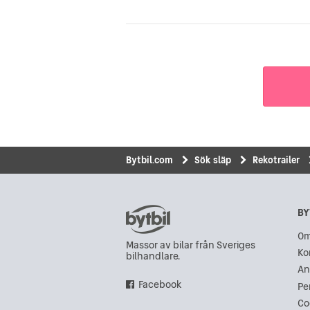
Bytbil.com
Sök släp
Rekotrailer
BY
Om
Massor av bilar från Sveriges
Ko
bilhandlare.
An
Facebook
Pe
Co