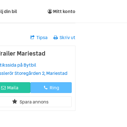
lj din bil
Mitt konto
Tipsa
Skriv ut
Trailer Mariestad
tikssida på Bytbil
sslerör Storegården 2, Mariestad
Maila
Ring
Spara annons