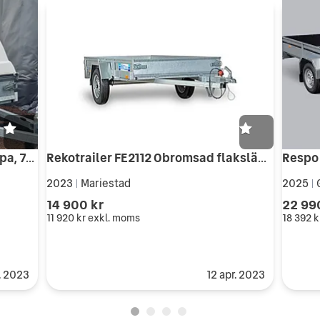
Reko flaktrailer med glasfiberkåpa, 750 kg - obromsad
Rekotrailer FE2112 Obromsad flaksläp 750 kg
2023
Mariestad
2025
|
|
14 900 kr
22 99
11 920 kr
exkl. moms
18 392 k
r. 2023
12 apr. 2023