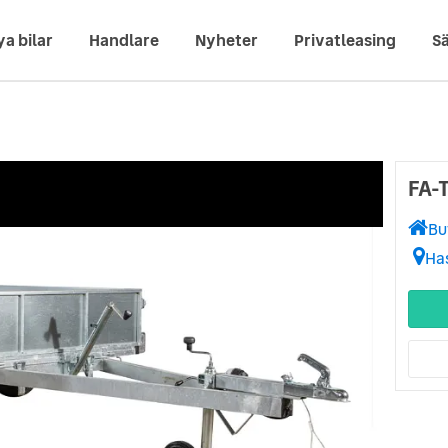
ya bilar
Handlare
Nyheter
Privatleasing
Sä
FA-
Bu
Ha