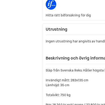
Hitta rätt bilförsäkring för dig
Utrustning
Ingen utrustning har angivits av hand
Beskrivning och övrig inform
Släp från Svenska Reko. Håller högsta 
Invändigt mått: 283x135 cm
Lämhöjd: 35 cm
Totalvikt: 750 kg
Pris: 18 240 kr exkl moms / 22 800 kr i