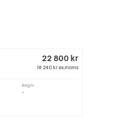
22 800 kr
18 240 kr ex.moms
k
Regnr
-