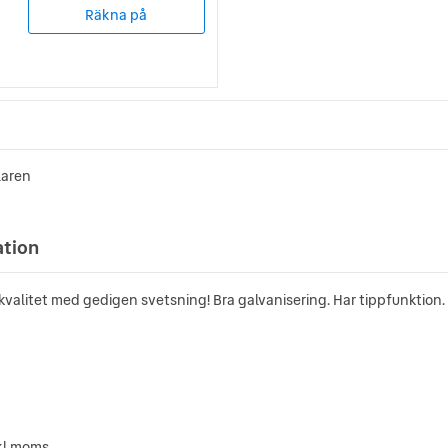
Räkna på
laren
ation
kvalitet med gedigen svetsning! Bra galvanisering. Har tippfunktion.
nkl moms