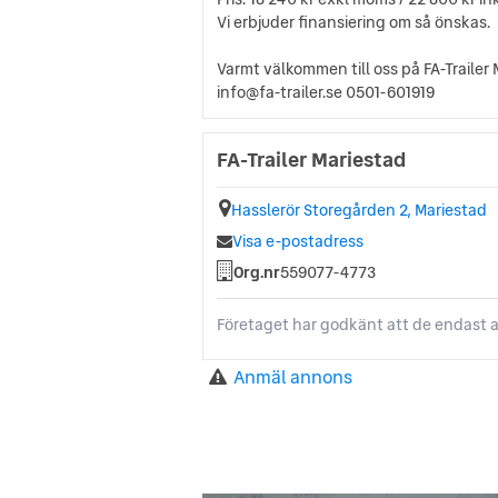
Vi erbjuder finansiering om så önskas.
Varmt välkommen till oss på FA-Trailer 
info@fa-trailer.se 0501-601919
FA-Trailer Mariestad
Hasslerör Storegården 2, Mariestad
Visa e-postadress
Org.nr
559077-4773
Företaget har godkänt att de endast a
Anmäl annons