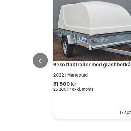
2022
Mariestad
|
31 500 kr
25 200 kr
exkl. moms
17 ap