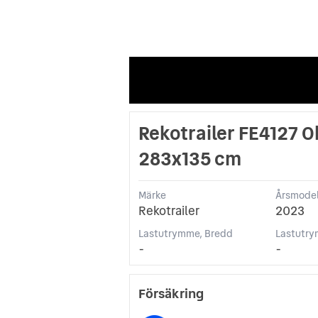
Rekotrailer FE4127 O
283x135 cm
Märke
Årsmodel
Rekotrailer
2023
Lastutrymme, Bredd
Lastutry
-
-
Försäkring