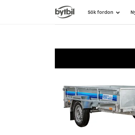
Sök fordon
N