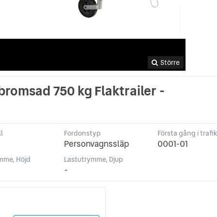
Större
bromsad 750 kg Flaktrailer -
l
Fordonstyp
Första gång i trafi
Personvagnssläp
0001-01
mme, Höjd
Lastutrymme, Djup
-