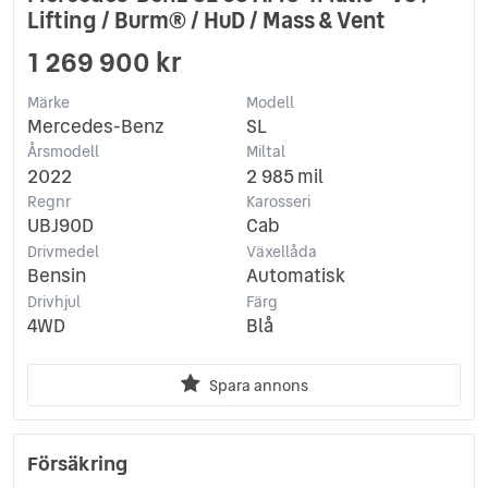
Lifting / Burm® / HuD / Mass & Vent
1 269 900 kr
Märke
Modell
Mercedes-Benz
SL
Årsmodell
Miltal
2022
2 985 mil
Regnr
Karosseri
UBJ90D
Cab
Drivmedel
Växellåda
Bensin
Automatisk
Drivhjul
Färg
4WD
Blå
Spara annons
Försäkring