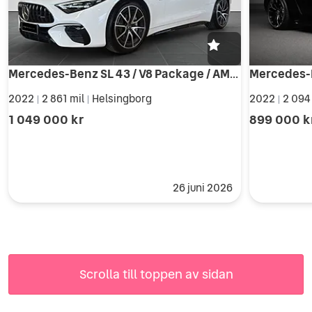
Mercedes-Benz SL 43 / V8 Package / AMG Night Package II / Burmester®
2022
2 861 mil
Helsingborg
2022
2 094
|
|
|
1 049 000 kr
899 000 k
26 juni 2026
Scrolla till toppen av sidan