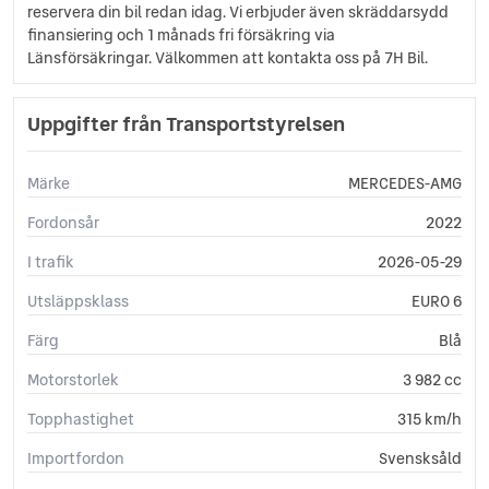
reservera din bil redan idag. Vi erbjuder även skräddarsydd
finansiering och 1 månads fri försäkring via
Länsförsäkringar. Välkommen att kontakta oss på 7H Bil.
Uppgifter från Transportstyrelsen
Märke
MERCEDES-AMG
Fordonsår
2022
I trafik
2026-05-29
Utsläppsklass
EURO 6
Färg
Blå
Motorstorlek
3 982 cc
Topphastighet
315 km/h
Importfordon
Svensksåld