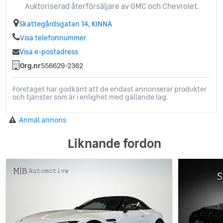
Auktoriserad återförsäljare av GMC och Chevrolet.
Skattegårdsgatan 14, KINNA
Visa telefonnummer
Visa e-postadress
Org.nr
556629-2362
Företaget har godkänt att de endast annonserar produkter
och tjänster som är i enlighet med gällande lag.
Anmäl annons
Liknande fordon