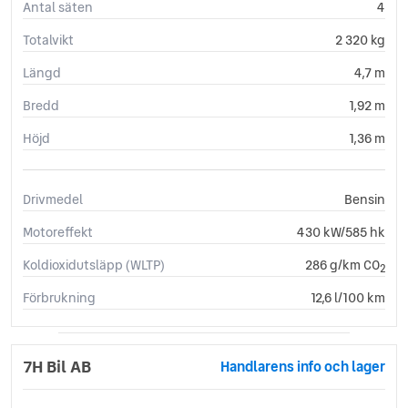
Antal säten
4
Totalvikt
2 320 kg
Längd
4,7 m
Bredd
1,92 m
Höjd
1,36 m
Drivmedel
Bensin
Motoreffekt
430 kW/585 hk
Koldioxidutsläpp (WLTP)
286 g/km CO
2
Förbrukning
12,6 l/100 km
7H Bil AB
Handlarens info och lager