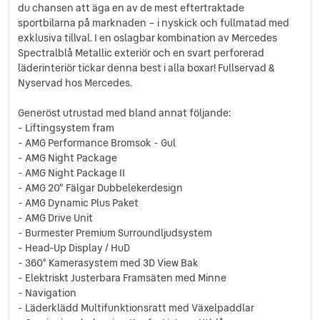
du chansen att äga en av de mest eftertraktade
sportbilarna på marknaden – i nyskick och fullmatad med
exklusiva tillval. I en oslagbar kombination av Mercedes
Spectralblå Metallic exteriör och en svart perforerad
läderinteriör tickar denna best i alla boxar! Fullservad &
Nyservad hos Mercedes.
Generöst utrustad med bland annat följande:
- Liftingsystem fram
- AMG Performance Bromsok - Gul
- AMG Night Package
- AMG Night Package II
- AMG 20" Fälgar Dubbelekerdesign
- AMG Dynamic Plus Paket
- AMG Drive Unit
- Burmester Premium Surroundljudsystem
- Head-Up Display / HuD
- 360° Kamerasystem med 3D View Bak
- Elektriskt Justerbara Framsäten med Minne
- Navigation
- Läderklädd Multifunktionsratt med Växelpaddlar