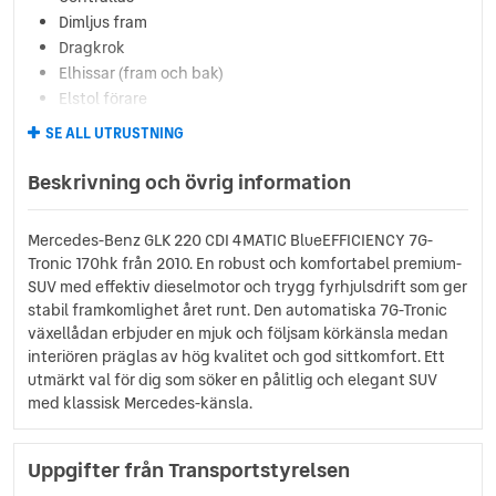
Dimljus fram
Dragkrok
Elhissar (fram och bak)
Elstol förare
Elstol passagerare
SE ALL UTRUSTNING
Eluppvärmda sidospeglar
Euro NCAP 5
Beskrivning och övrig information
Farthållare
Fällbara baksäten
Mercedes-Benz GLK 220 CDI 4MATIC BlueEFFICIENCY 7G-
Färddator
Tronic 170hk från 2010. En robust och komfortabel premium-
ISOFIX-fästen bak
SUV med effektiv dieselmotor och trygg fyrhjulsdrift som ger
Läslampa
stabil framkomlighet året runt. Den automatiska 7G-Tronic
Multifunktionsratt
växellådan erbjuder en mjuk och följsam körkänsla medan
Panoramaglastak
interiören präglas av hög kvalitet och god sittkomfort. Ett
Parkeringsassistans
utmärkt val för dig som söker en pålitlig och elegant SUV
med klassisk Mercedes-känsla.
Rails
Regnsensor
Servostyrning
Uppgifter från Transportstyrelsen
Sidoairbags