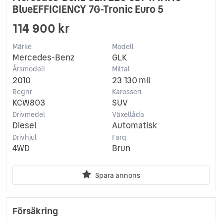
BlueEFFICIENCY 7G-Tronic Euro 5
114 900 kr
Märke
Modell
Mercedes-Benz
GLK
Årsmodell
Miltal
2010
23 130 mil
Regnr
Karosseri
KCW803
SUV
Drivmedel
Växellåda
Diesel
Automatisk
Drivhjul
Färg
4WD
Brun
Spara annons
Försäkring