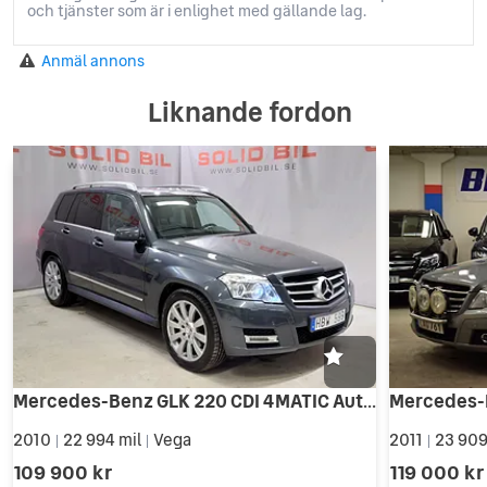
och tjänster som är i enlighet med gällande lag.
Anmäl annons
Liknande fordon
Mercedes-Benz GLK 220 CDI 4MATIC Aut Drag
2010
22 994 mil
Vega
2011
23 909
|
|
|
109 900 kr
119 000 kr