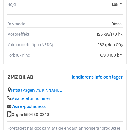
Höjd
1,68 m
Drivmedel
Diesel
Motoreffekt
125 kW/170 hk
Koldioxidutsläpp (NEDC)
182 g/km CO
2
Förbrukning
6,9 l/100 km
ZMZ Bil AB
Handlarens info och lager
Fritslavägen 73, KINNAHULT
Visa telefonnummer
Visa e-postadress
Org.nr
559430-3348
Företaget har godkänt att de endast annonserar produkter