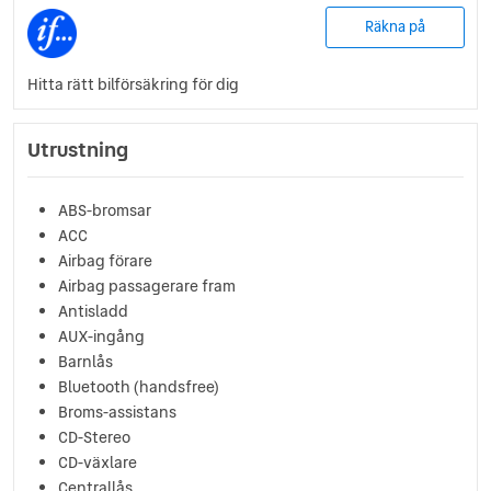
Räkna på
Hitta rätt bilförsäkring för dig
Utrustning
ABS-bromsar
ACC
Airbag förare
Airbag passagerare fram
Antisladd
AUX-ingång
Barnlås
Bluetooth (handsfree)
Broms-assistans
CD-Stereo
CD-växlare
Centrallås