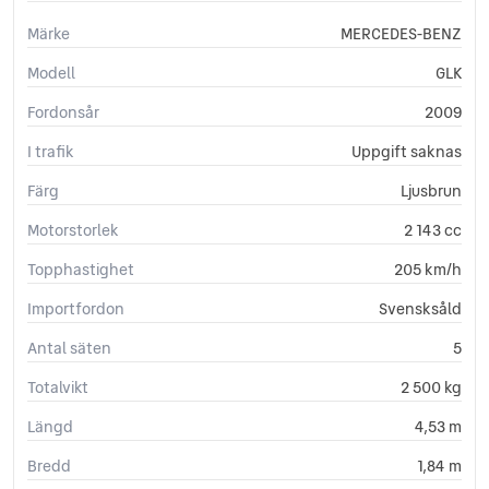
Sminkspegel
Märke
MERCEDES-BENZ
Start-/stoppfunktion
Startspärr
Modell
GLK
Svensksåld
Sätesvärme (fram)
Fordonsår
2009
Tonade rutor
I trafik
Uppgift saknas
Yttertemperaturmätare
Färg
Ljusbrun
Motorstorlek
2 143 cc
Topphastighet
205 km/h
Importfordon
Svensksåld
Antal säten
5
Totalvikt
2 500 kg
Längd
4,53 m
Bredd
1,84 m