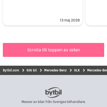
13 maj 2026
Scrolla till toppen av sidan
Bytbil.com
Sök bil
Mercedes-Benz
GLK
Mercedes-Ben
Massor av bilar från Sveriges bilhandlare.