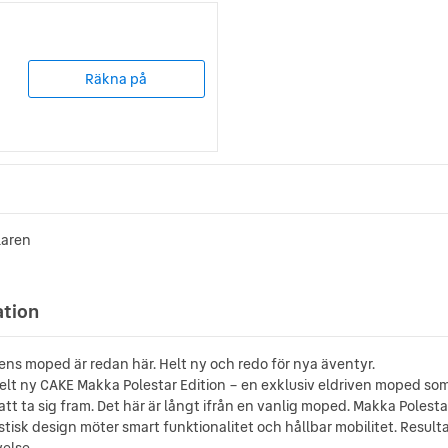
Räkna på
laren
ation
ens moped är redan här. Helt ny och redo för nya äventyr.
 helt ny CAKE Makka Polestar Edition – en exklusiv eldriven moped s
att ta sig fram. Det här är långt ifrån en vanlig moped. Makka Polest
tisk design möter smart funktionalitet och hållbar mobilitet. Resulta
else.