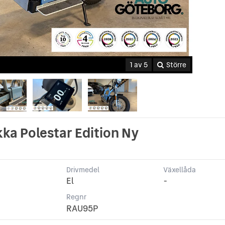
1 av 5
Större
a Polestar Edition Ny
Drivmedel
Växellåda
El
-
p
Regnr
RAU95P