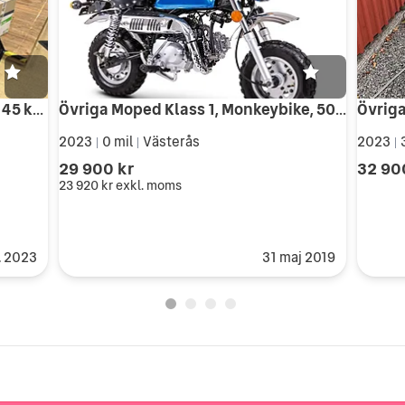
Cake Electric bike - Makka Flex - 45 km/h - Grå
Övriga Moped Klass 1, Monkeybike, 50cc, blå
Övriga
2023
0 mil
Västerås
2023
|
|
|
29 900 kr
32 90
23 920 kr
exkl. moms
. 2023
31 maj 2019