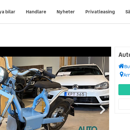
ya bilar
Handlare
Nyheter
Privatleasing
Sä
Aut
Bu
Ar