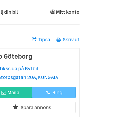
lj din bil
Mitt konto
Tipsa
Skriv ut
o Göteborg
tikssida på Bytbil
ntorpsgatan 20A, KUNGÄLV
Maila
Ring
Spara annons