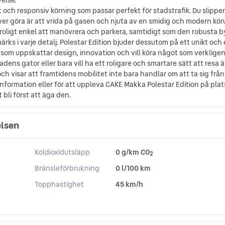
k och responsiv körning som passar perfekt för stadstrafik. Du slippe
r göra är att vrida på gasen och njuta av en smidig och modern kör
troligt enkel att manövrera och parkera, samtidigt som den robusta
s i varje detalj. Polestar Edition bjuder dessutom på ett unikt och e
g som uppskattar design, innovation och vill köra något som verkli
adens gator eller bara vill ha ett roligare och smartare sätt att resa 
och visar att framtidens mobilitet inte bara handlar om att ta sig från 
nformation eller för att uppleva CAKE Makka Polestar Edition på plat
 bli först att äga den.
elsen
Koldioxidutsläpp
0 g/km CO
2
Bränsleförbrukning
0 l/100 km
Topphastighet
45 km/h