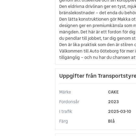
Den eldrivna drivlinan ger en tyst, mju
bränslekostnader – det enda du behöve
Den lätta konstruktionen gör Makka o
designen ger en premiumkänsla som märk
mängden. Det här är ett fordon för di
du pendlar till jobbet, tar dig genom st
Den är lika praktisk som den är stilren 
Välkommen till Auto Göteborg för mer i
tillgänglig – och nu har du chansen att
Uppgifter från Transportstyr
Märke
CAKE
Fordonsår
2023
I trafik
2025-03-10
Färg
Blå