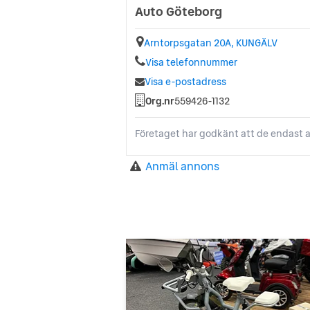
Auto Göteborg
Arntorpsgatan 20A, KUNGÄLV
Visa telefonnummer
Visa e-postadress
Org.nr
559426-1132
Företaget har godkänt att de endast a
Anmäl annons