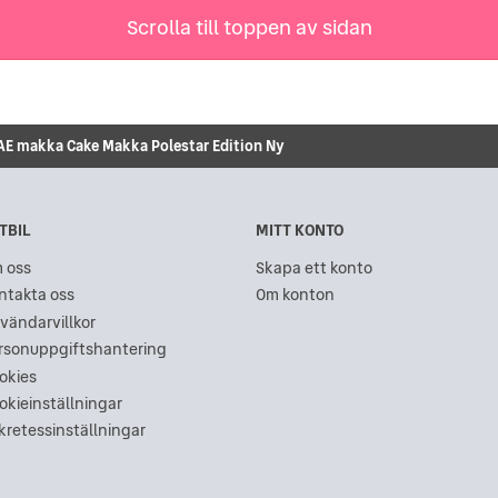
Scrolla till toppen av sidan
AE makka Cake Makka Polestar Edition Ny
TBIL
MITT KONTO
 oss
Skapa ett konto
ntakta oss
Om konton
vändarvillkor
rsonuppgiftshantering
okies
okieinställningar
kretessinställningar