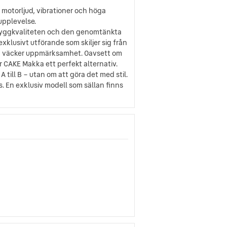
r motorljud, vibrationer och höga
upplevelse.
 byggkvaliteten och den genomtänkta
xklusivt utförande som skiljer sig från
gen väcker uppmärksamhet. Oavsett om
är CAKE Makka ett perfekt alternativ.
A till B – utan om att göra det med stil.
s. En exklusiv modell som sällan finns