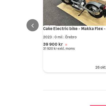
2023
0 mil
Örebro
|
|
39 900 kr
31 920 kr
exkl. moms
26 okt