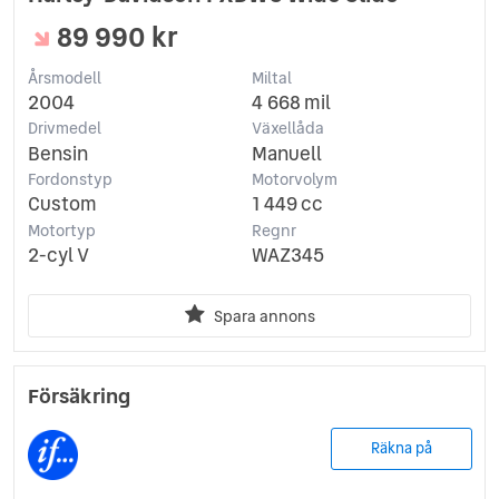
89 990 kr
Årsmodell
Miltal
2004
4 668 mil
Drivmedel
Växellåda
Bensin
Manuell
Fordonstyp
Motorvolym
Custom
1 449 cc
Motortyp
Regnr
2-cyl V
WAZ345
Spara annons
Försäkring
Räkna på