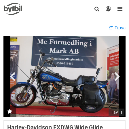
Tipsa
1 av 11
Harley-Davidson FXDWG Wide Glide