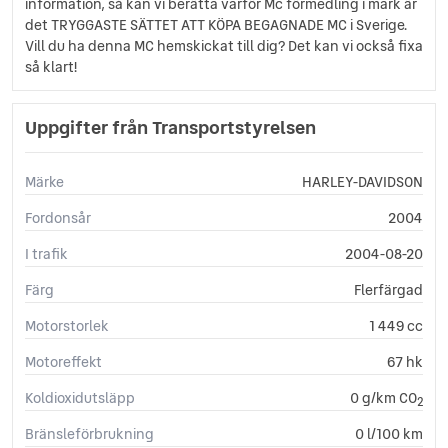
information, så kan vi berätta varför Mc förmedling i mark är
det TRYGGASTE SÄTTET ATT KÖPA BEGAGNADE MC i Sverige.
Vill du ha denna MC hemskickat till dig? Det kan vi också fixa
så klart!
Uppgifter från Transportstyrelsen
Märke
HARLEY-DAVIDSON
Fordonsår
2004
I trafik
2004-08-20
Färg
Flerfärgad
Motorstorlek
1 449 cc
Motoreffekt
67 hk
Koldioxidutsläpp
0 g/km CO
2
Bränsleförbrukning
0 l/100 km