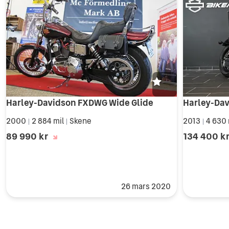
Harley-Davidson FXDWG Wide Glide
2000
2 884 mil
Skene
2013
4 630 
|
|
|
89 990 kr
134 400 k
26 mars 2020