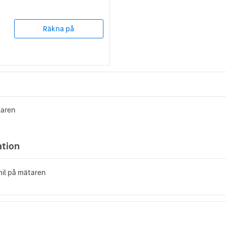
Räkna på
laren
ation
mil på mätaren