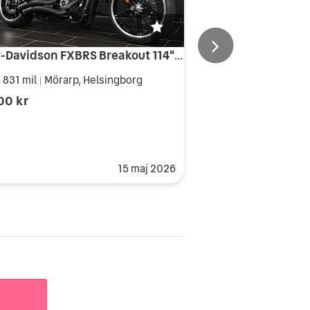
Harley-Davidson FXBRS Breakout 114" Vance & Hines
 831 mil
Mörarp, Helsingborg
|
00 kr
15 maj 2026