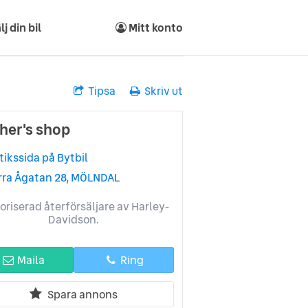
lj din bil
Mitt konto
Tipsa
Skriv ut
her's shop
tikssida på Bytbil
rra Ågatan 28, MÖLNDAL
oriserad återförsäljare av Harley-
Davidson.
Maila
Ring
Spara annons