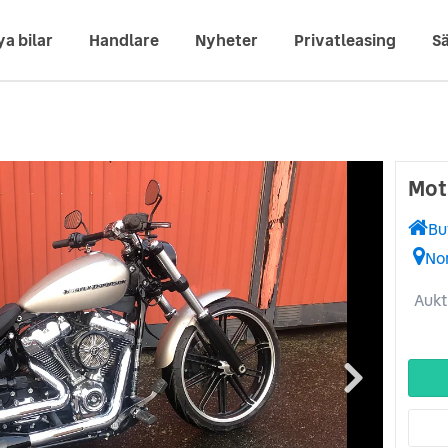
ya bilar
Handlare
Nyheter
Privatleasing
Sä
Mot
Bu
No
Aukt