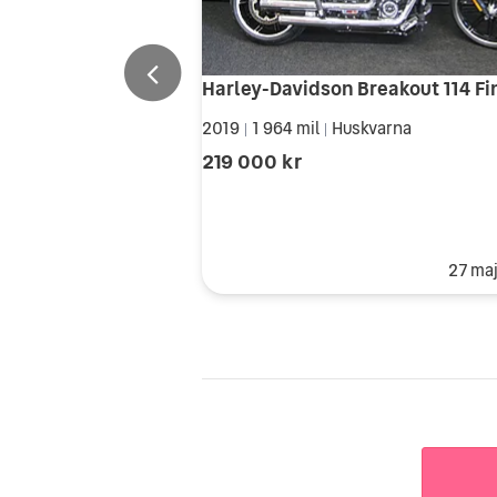
2019
1 964 mil
Huskvarna
|
|
219 000 kr
27 ma