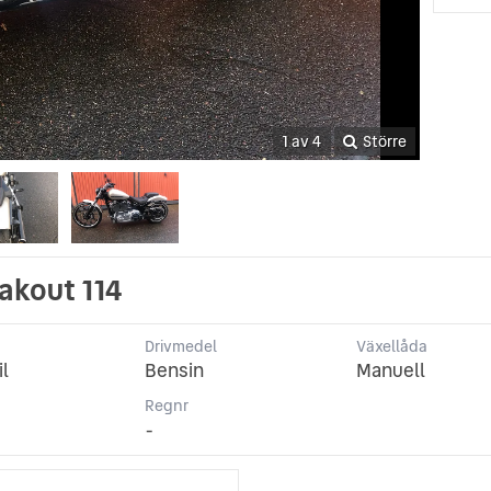
1 av 4
Större
akout 114
Drivmedel
Växellåda
il
Bensin
Manuell
p
Regnr
-