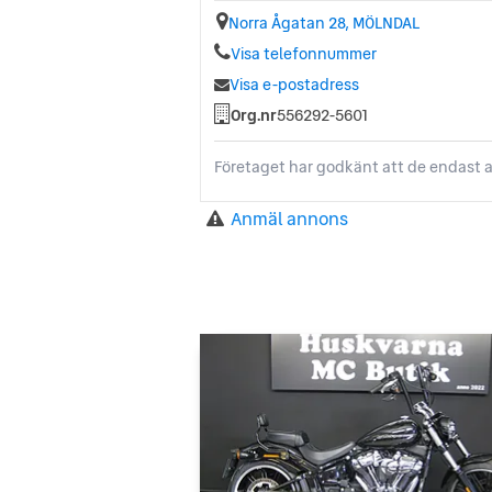
Norra Ågatan 28, MÖLNDAL
Visa telefonnummer
Visa e-postadress
Org.nr
556292-5601
Företaget har godkänt att de endast a
Anmäl annons