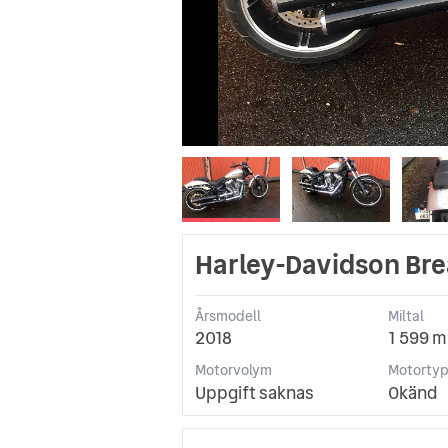
Harley-Davidson Bre
Årsmodell
Miltal
2018
1 599 m
Motorvolym
Motorty
Uppgift saknas
Okänd