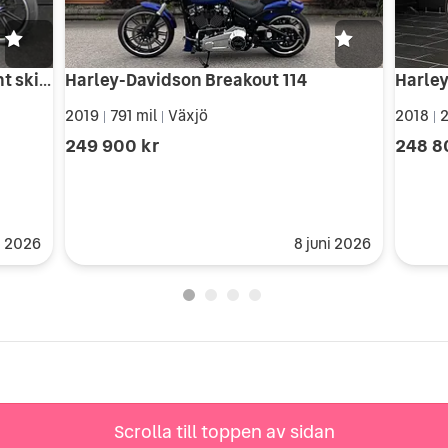
Harley-Davidson Breakout 114 Fint skick
Harley-Davidson Breakout 114
2019
791 mil
Växjö
2018
2
|
|
|
249 900 kr
248 8
j 2026
8 juni 2026
Scrolla till toppen av sidan