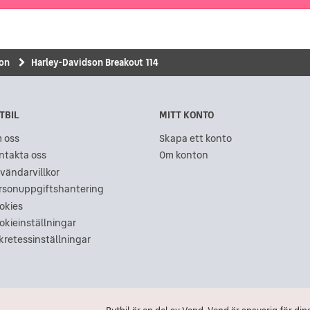
son
Harley-Davidson Breakout 114
TBIL
MITT KONTO
 oss
Skapa ett konto
ntakta oss
Om konton
vändarvillkor
rsonuppgiftshantering
okies
okieinställningar
kretessinställningar