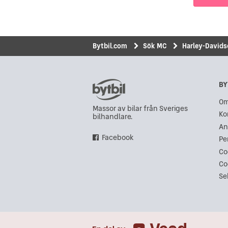
Bytbil.com
Sök MC
Harley-David
BY
Om
Massor av bilar från Sveriges
Ko
bilhandlare.
An
Facebook
Pe
Co
Co
Se