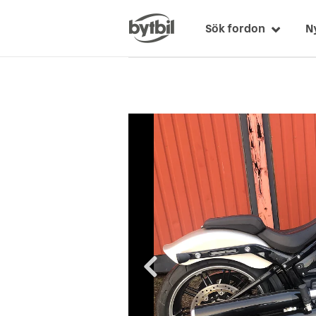
Sök fordon
N