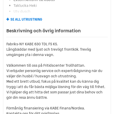
Taklucka Heki
Utv dusch
Utvändigt gasoluttag
SE ALL UTRUSTNING
Klädsel: Nashville
Långbäddar
Beskrivning och övrig information
Tademaxel
Vinterisolerad avloppstank
Fabriks-NY KABE 630 TDL FS KS.
Tjänstevikt: 1910 kg
Långbäddar med ljust och trevligt frontkök. Trevlig
Höjd: 278 cm
umgänges yta i denna vagn.
MAXIMAL TOTALVIKT
Bredd: 250 cm
Välkommen till oss på Fritidscenter Trollhättan.
Vi erbjuder personlig service och expertrådgivning när du
väljer din husbil / husvagn och utrustning.
Med ett brett utbud, fokus på kvalitet kan du känna dig
trygg i att du får bästa möjliga lösning för din väg till frihet.
Vi hjälper dig att hitta det som passar just dina behov och
gör din resa ännu bättre.
Förmånlig finansiering via KABE Finans/Nordea.
Kontakta oss för ditt prisförslag.