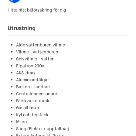
Hitta rätt bilförsäkring för dig
Utrustning
Alde vattenburen värme
Värme - vattenburen
Golvvärme - vatten
Elpatron 230V
AKS-drag
Aluminiumfälgar
Batteri + laddare
Centraldammsugare
Färskvattentank
Gasolflaska
Kyl och frysfack
Micro
Säng (Elektrisk uppfällbar)
Extern Antenn till Router