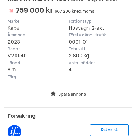
759 000 kr
607 200 kr ex.moms
Märke
Fordonstyp
Kabe
Husvagn, 2-axl
Årsmodell
Första gång i trafik
2023
0001-01
Regnr
Totalvikt
VVX545
2 800 kg
Längd
Antal bäddar
8 m
4
Färg
Spara annons
Försäkring
Räkna på