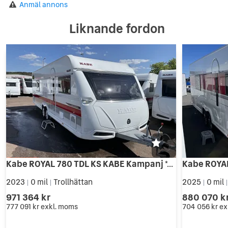
Anmäl annons
Liknande fordon
Kabe ROYAL 780 TDL KS KABE Kampanj *AC/Mover/Solpanel*
2023
0 mil
Trollhättan
2025
0 mil
|
|
|
971 364 kr
880 070 k
777 091 kr
exkl. moms
704 056 kr
ex