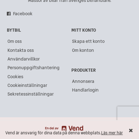
Massor av bilar från Sveriges bilhandlare.
Facebook
BYTBIL
MITT KONTO
Om oss
Skapa ett konto
Kontakta oss
Om konton
Användarvillkor
Personuppgiftshantering
PRODUKTER
Cookies
Annonsera
Cookieinställningar
Handlarlogin
Sekretessinställningar
Vend är ansvarig för dina data på denna webbplats.
Läs mer här
Vend är ansvarig för dina data på denna webbplats.
Läs mer här
Maila
Ring