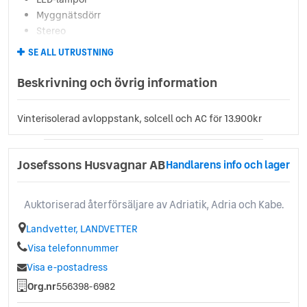
Myggnätsdörr
Stereo
Taklucka Heki
SE ALL UTRUSTNING
TV-fäste
TV-antenn
Beskrivning och övrig information
Ugn
Utv dusch
Vinterisolerad avloppstank, solcell och AC för 13.900kr
Varmvatten
Klädsel: Tulsa
Långbäddar
Josefssons Husvagnar AB
Handlarens info och lager
Bredd: 250 cm
Kabe Royal 630 GLE
Auktoriserad återförsäljare av Adriatik, Adria och Kabe.
Köp till mover
Landvetter, LANDVETTER
Visa telefonnummer
Visa e-postadress
Org.nr
556398-6982