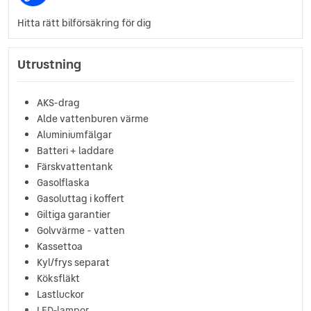
Hitta rätt bilförsäkring för dig
Utrustning
AKS-drag
Alde vattenburen värme
Aluminiumfälgar
Batteri + laddare
Färskvattentank
Gasolflaska
Gasoluttag i koffert
Giltiga garantier
Golvvärme - vatten
Kassettoa
Kyl/frys separat
Köksfläkt
Lastluckor
LED-lampor