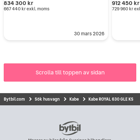
834 300 kr
912 450 kr
667 440 kr
exkl. moms
729 960 kr
ex
30 mars 2026
Scrolla till toppen av sidan
Bytbil.com
Sök husvagn
Kabe
Kabe ROYAL 630 GLE KS