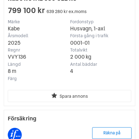
799 100 kr
639 280 kr ex.moms
Märke
Fordonstyp
Kabe
Husvagn, 1-axl
Årsmodell
Första gång i trafik
2025
0001-01
Regnr
Totalvikt
VVY136
2 000 kg
Längd
Antal bäddar
8 m
4
Färg
Spara annons
Försäkring
Räkna på