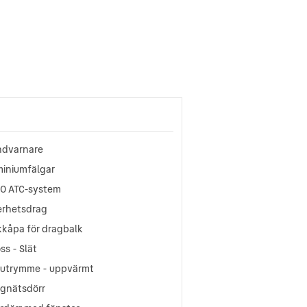
ndvarnare
miniumfälgar
KO ATC-system
erhetsdrag
kkåpa för dragbalk
ss - Slät
tutrymme - uppvärmt
gnätsdörr