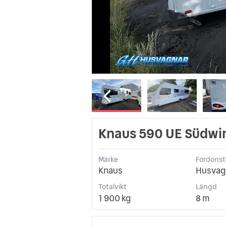
Knaus 590 UE Südwi
Märke
Fordons
Knaus
Husvagn
Totalvikt
Längd
1 900 kg
8 m