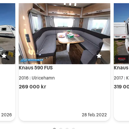
Knaus 590 FUS
Knaus
2016
Ulricehamn
2017
K
|
|
269 000 kr
319 0
j 2026
28 feb. 2022