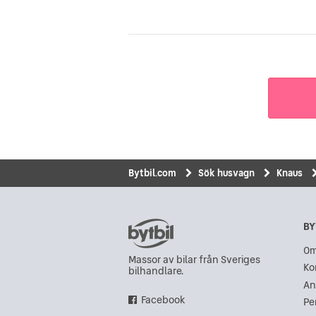
Bytbil.com
Sök husvagn
Knaus
BY
Om
Massor av bilar från Sveriges
Ko
bilhandlare.
An
Facebook
Pe