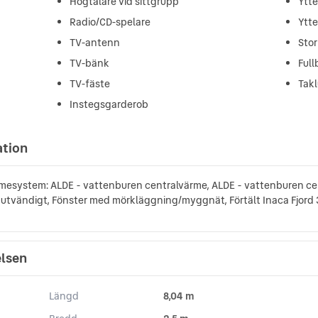
Högtalare vid sittgrupp
Ytte
Radio/CD-spelare
Ytte
TV-antenn
Stor
TV-bänk
Ful
TV-fäste
Takl
Instegsgarderob
ation
mesystem: ALDE - vattenburen centralvärme, ALDE - vattenburen ce
- utvändigt, Fönster med mörkläggning/myggnät, Förtält Inaca Fjord
elsen
Längd
8,04 m