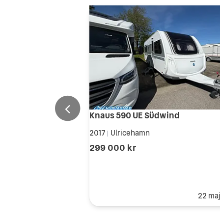
Knaus 590 UE Südwind
2017
Ulricehamn
|
299 000 kr
22 ma