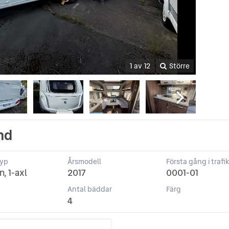
1 av 12
Större
nd
typ
Årsmodell
Första gång i trafi
, 1-axl
2017
0001-01
Antal bäddar
Färg
4