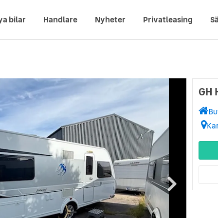
ya bilar
Handlare
Nyheter
Privatleasing
Sä
GH 
Bu
Ka