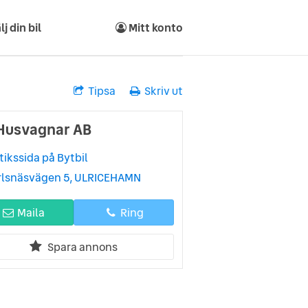
lj din bil
Mitt konto
Tipsa
Skriv ut
Husvagnar AB
tikssida på Bytbil
rlsnäsvägen 5, ULRICEHAMN
Maila
Ring
Spara annons