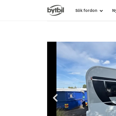
Sök fordon
N