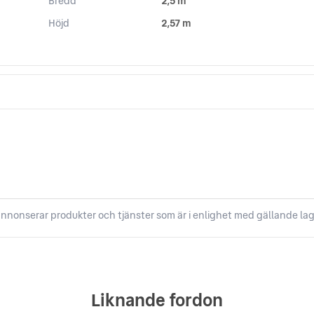
Bredd
2,5 m
Höjd
2,57 m
nnonserar produkter och tjänster som är i enlighet med gällande lag
Liknande fordon