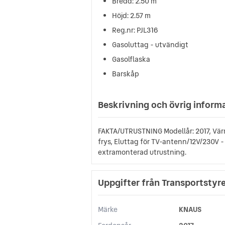
Bredd: 2.50 m
Höjd: 2.57 m
Reg.nr: PJL316
Gasoluttag - utvändigt
Gasolflaska
Barskåp
Beskrivning och övrig inform
FAKTA/UTRUSTNING Modellår: 2017, Vär
frys, Eluttag för TV-antenn/12V/230V 
extramonterad utrustning.
Uppgifter från Transportstyr
Märke
KNAUS