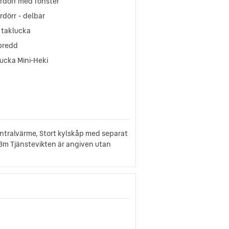
rdörr med fönster
rdörr - delbar
 taklucka
lbredd
ucka Mini-Heki
ntralvärme, Stort kylskåp med separat
 3m Tjänstevikten är angiven utan