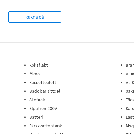
Räkna på
Köksfläkt
Bra
Micro
Alu
Kassettoalett
AL-
Bäddbar sittdel
Säk
Skofack
Täc
Elpatron 230V
Karo
Batteri
Las
Färskvattentank
Myg