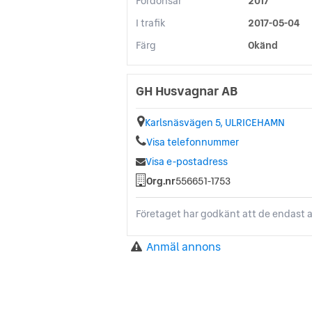
Fordonsår
2017
I trafik
2017-05-04
Färg
Okänd
GH Husvagnar AB
Karlsnäsvägen 5, ULRICEHAMN
Visa telefonnummer
Visa e-postadress
Org.nr
556651-1753
Företaget har godkänt att de endast a
Anmäl annons