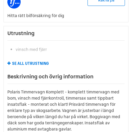
Räkna på
Hitta rätt bilförsäkring för dig
Utrustning
vinsch med fjärr
SE ALL UTRUSTNING
Beskrivning och övrig information
Polaris Timmervagn Komplett - komplett timmervagn med
bom, vinsch med fjärrkontroll, timmersax samt tippbart
insatsflak - monterat och klart! Prisvärd timmervagn för
enklare typ av skogsarbete. Vagnen är justerbar i längd
beroende på vilken längd du har på virket. Boggivagn med
däck som har goda terrängegenskaper. Insatsflak av
aluminium med avtagbara gavlar.