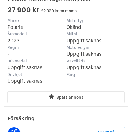
27 900 kr
22 320 kr ex.moms
Märke
Motortyp
Polaris
Okänd
Årsmodell
Miltal
2023
Uppgift saknas
Regnr
Motorvolym
-
Uppgift saknas
Drivmedel
Växellåda
Uppgift saknas
Uppgift saknas
Drivhjul
Färg
Uppgift saknas
Spara annons
Försäkring