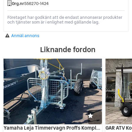
Org.nr
556270-1424
Företaget har godkänt att de endast annonserar produkter
och tjänster som är i enlighet med gällande lag.
Anmäl annons
Liknande fordon
Yamaha Leja Timmervagn Proffs Komplett