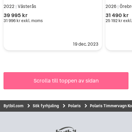
2022
Västerås
2026
Örebr
|
|
39 995 kr
31 490 kr
31 996 kr
exkl. moms
25 192 kr
exkl
19 dec. 2023
Scrolla till toppen av sidan
Bytbil.com
Sök fyrhjuling
Polaris
Polaris Timmervagn K