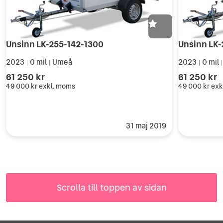
Unsinn LK-255-142-1300
Unsinn LK-
2023
0 mil
Umeå
2023
0 mil
|
|
|
61 250 kr
61 250 kr
49 000 kr
exkl. moms
49 000 kr
exk
31 maj 2019
Scrolla till toppen av sidan