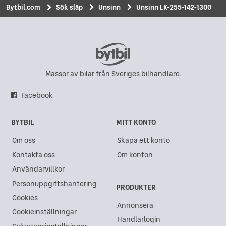
Bytbil.com
Sök släp
Unsinn
Unsinn LK-255-142-1300
Massor av bilar från Sveriges bilhandlare.
Facebook
BYTBIL
MITT KONTO
Om oss
Skapa ett konto
Kontakta oss
Om konton
Användarvillkor
Personuppgiftshantering
PRODUKTER
Cookies
Annonsera
Cookieinställningar
Handlarlogin