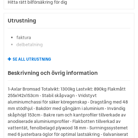
Hitta rätt bilförsäkring för dig
Utrustning
faktura
delbetalning
SE ALL UTRUSTNING
Beskrivning och övrig information
1-Axlar Bromsad Totalvikt: 1300kg Lastvikt: 890kg Flakmått
255x142x153cm • Stabil skåpvagn • Vridstyvt
aluminiumchassi för säker köregenskap • Dragstång med 48
mm stödhjul • Bakdörr med gångjärn i aluminium • Invändig
skåphöjd 153cm • Bakre ram och kantprofiler tillverkade av
anodiserade aluminiumprofiler • Flakbotten tillverkad av
vattentät, fenolbelagd plywood 18 mm • Surrningssystemet
med 6 justerbara öglor för optimal lastsäkring • Galvaniserat