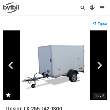
Tipsa
1 av 2
Unsinn LK-255-142-1300