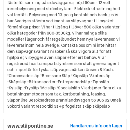
fäste för surrning på sidoväggarna, höjd 90cm • 12 volt
innerbelysning med strömbrytare • Elektrisk utrustning helt
vattentät • Belysning med 13-polig kontakt och backljus Vi
har Sveriges största sortiment av släpvagnar till mycket
förmånliga priser. Vi har tillgång till över 500 olika varianter i
olika kategorier från 600-3500kg. Vi har många olika
modeller i lager och får regelbundet hem nya leveranser. Vi
levererar inom hela Sverige. Kontakta oss om ni inte hittar
den släpvagnsvariant ni söker så ska vi göra allt för att
hjälpa er, vi bygger även släpar efter ert behov. Vi är
registrerad hos transportstyrelsen som stolt generalagent
och importör för tyska släpvagnsmärken Unsinn & Koch.
*Obromsade släp *Bromsade Släp *Kåpsläp *Skotersläp
*Skåpsläp *Biltransporter *Entreprenadsläp *Tippsläp
*Kylsläp *Frysläp *Mc släp *Specialsläp Vi erbjuder flera olika
betalningsmetoder som t.ex. kortbetalning, leasing.
Släponline Besöksadress Brännlandsvägen 56 905 92 Umeå
Sökord variant respo tiki 3s 4p fogelsta skåp skåpsläp
www.släponline.se
Handlarens info och lager