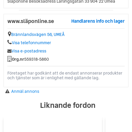
Släponline Besöksadress Lärlingsgatan 33 904 22 Umeå
www.släponline.se
Handlarens info och lager
Brännlandsvägen 56, UMEÅ
Visa telefonnummer
Visa e-postadress
Org.nr
559318-5860
Företaget har godkänt att de endast annonserar produkter
och tjänster som är i enlighet med gällande lag.
Anmäl annons
Liknande fordon