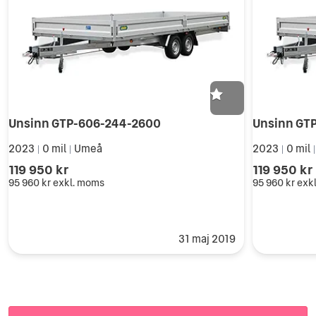
Unsinn GTP-606-244-2600
Unsinn GT
2023
0 mil
Umeå
2023
0 mil
|
|
|
119 950 kr
119 950 kr
95 960 kr
exkl. moms
95 960 kr
exk
31 maj 2019