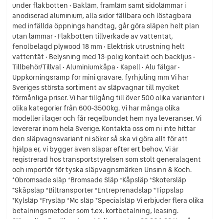
under flakbotten • Bakläm, framläm samt sidolämmar i
anodiserad aluminium, alla sidor fällbara och löstagbara
med infällda öppnings handtag, går göra släpen helt plan
utan lämmar • Flakbotten tillverkade av vattentät,
fenolbelagd plywood 18 mm • Elektrisk utrustning helt
vattentät • Belysning med 13-polig kontakt och backljus •
Tillbehör/Tillval • Aluminiumkåpa • Kapell • Alu fälgar •
Uppkörningsramp för mini grävare, fyrhjuling mm Vi har
Sveriges största sortiment av släpvagnar till mycket
förmånliga priser. Vi har tillgång till över 500 olika varianter i
olika kategorier från 600-3500kg. Vi har många olika
modeller i lager och får regelbundet hem nya leveranser. Vi
levererar inom hela Sverige. Kontakta oss om ni inte hittar
den släpvagnsvariant ni söker så ska vi göra allt för att
hjälpa er, vi bygger även släpar efter ert behov. Vi är
registrerad hos transportstyrelsen som stolt generalagent
och importör för tyska släpvagnsmärken Unsinn & Koch.
*Obromsade släp *Bromsade Släp *Kåpsläp *Skotersläp
*Skåpsläp *Biltransporter *Entreprenadsläp *Tippsläp
*Kylsläp *Frysläp *Mc släp *Specialsläp Vi erbjuder flera olika
betalningsmetoder som t.ex. kortbetalning, leasing.