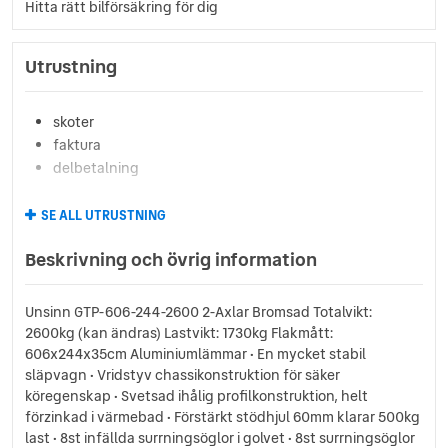
Hitta rätt bilförsäkring för dig
Utrustning
skoter
faktura
delbetalning
SE ALL UTRUSTNING
Beskrivning och övrig information
Unsinn GTP-606-244-2600 2-Axlar Bromsad Totalvikt:
2600kg (kan ändras) Lastvikt: 1730kg Flakmått:
606x244x35cm Aluminiumlämmar • En mycket stabil
släpvagn • Vridstyv chassikonstruktion för säker
köregenskap • Svetsad ihålig profilkonstruktion, helt
förzinkad i värmebad • Förstärkt stödhjul 60mm klarar 500kg
last • 8st infällda surrningsöglor i golvet • 8st surrningsöglor