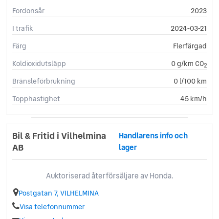
Fordonsår
2023
I trafik
2024-03-21
Färg
Flerfärgad
Koldioxidutsläpp
0 g/km CO
2
Bränsleförbrukning
0 l/100 km
Topphastighet
45 km/h
Bil & Fritid i Vilhelmina
Handlarens info och
AB
lager
Auktoriserad återförsäljare av Honda.
Postgatan 7, VILHELMINA
Visa telefonnummer