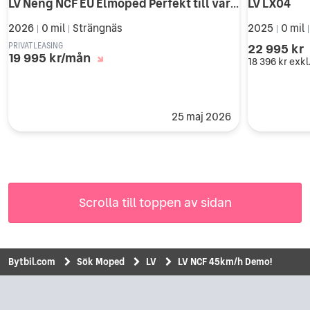
LV Neng NCF EU Elmoped Perfekt till våren, Superkampanj 40% rabatt
LV LX04
2026
0 mil
Strängnäs
2025
0 mil
|
|
|
22 995 kr
PRIVATLEASING
19 995 kr/mån
18 396 kr
exkl
25 maj 2026
Scrolla till toppen av sidan
Bytbil.com
Sök Moped
LV
LV NCF 45km/h Demo!