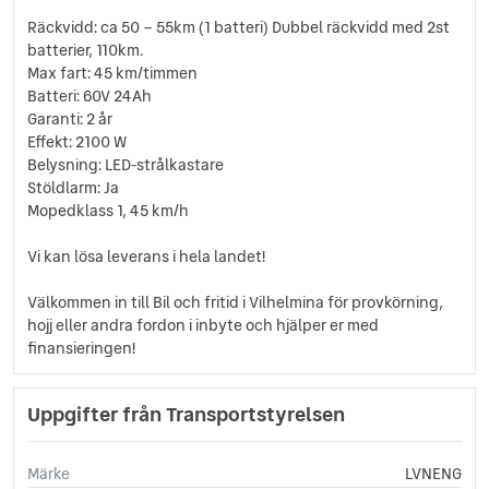
Räckvidd: ca 50 – 55km (1 batteri) Dubbel räckvidd med 2st
batterier, 110km.
Max fart: 45 km/timmen
Batteri: 60V 24Ah
Garanti: 2 år
Effekt: 2100 W
Belysning: LED-strålkastare
Stöldlarm: Ja
Mopedklass 1, 45 km/h
Vi kan lösa leverans i hela landet!
Välkommen in till Bil och fritid i Vilhelmina för provkörning,
hojj eller andra fordon i inbyte och hjälper er med
finansieringen!
Uppgifter från Transportstyrelsen
Märke
LVNENG