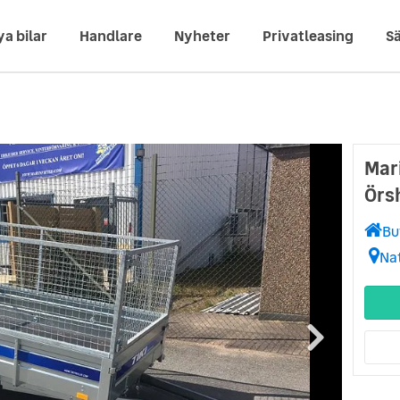
ya bilar
Handlare
Nyheter
Privatleasing
Sä
Mari
Örs
Bu
Na