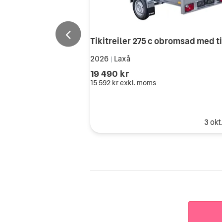
Tikitreiler 275 c obromsad med t
2026
Laxå
|
19 490 kr
15 592 kr
exkl. moms
3 okt