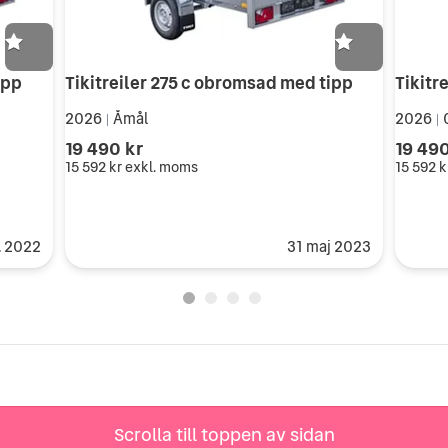
ipp
Tikitreiler 275 c obromsad med tipp
Tikitr
2026
Åmål
2026
|
|
19 490 kr
19 490
15 592 kr
exkl. moms
15 592 k
. 2022
31 maj 2023
Scrolla till toppen av sidan