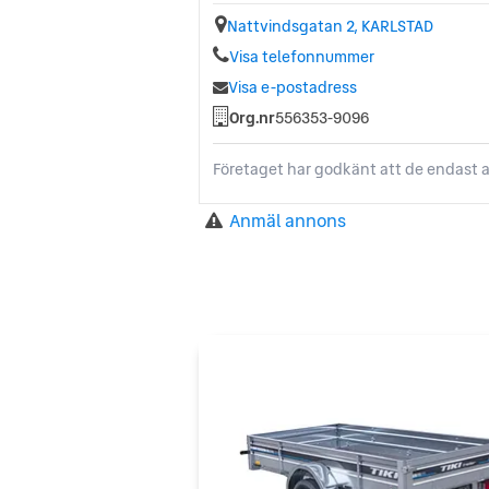
Nattvindsgatan 2, KARLSTAD
Visa telefonnummer
Visa e-postadress
Org.nr
556353-9096
Företaget har godkänt att de endast a
Anmäl annons