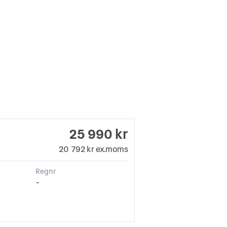
25 990 kr
20 792 kr ex.moms
k
Regnr
-