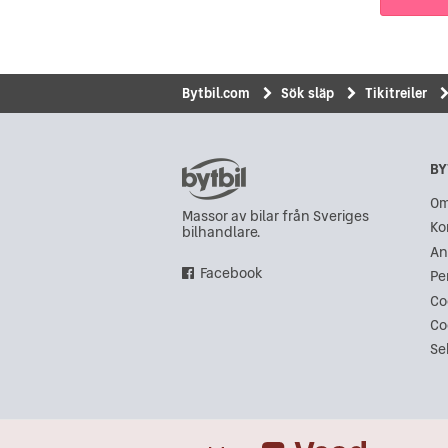
Bytbil.com
Sök släp
Tikitreiler
BY
Om
Massor av bilar från Sveriges
Ko
bilhandlare.
An
Facebook
Pe
Co
Co
Se