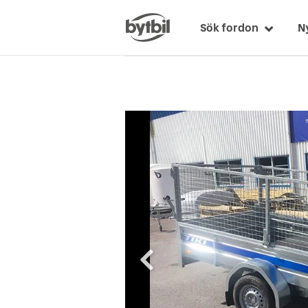
Sök fordon
N