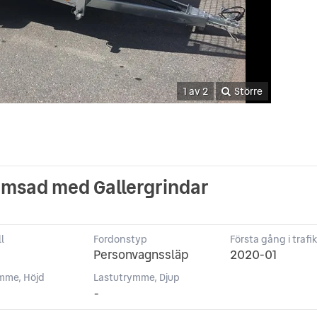
1 av 2
Större
romsad med Gallergrindar
l
Fordonstyp
Första gång i trafi
Personvagnssläp
2020-01
mme, Höjd
Lastutrymme, Djup
-