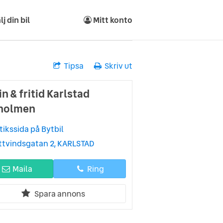
lj din bil
Mitt konto
Tipsa
Skriv ut
n & fritid Karlstad
holmen
tikssida på Bytbil
ttvindsgatan 2, KARLSTAD
Maila
Ring
Spara annons