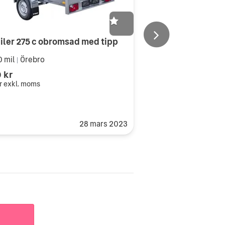
eiler 275 c obromsad med tipp
0 mil
Örebro
|
 kr
r
exkl. moms
28 mars 2023