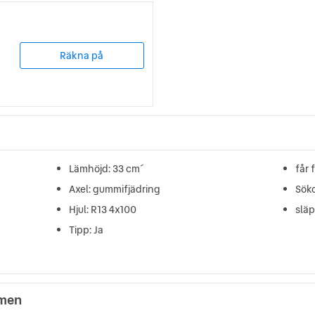
Räkna på
Lämhöjd: 33 cm´
får 
Axel: gummifjädring
Söko
Hjul: R13 4x100
slä
Tipp: Ja
lmen