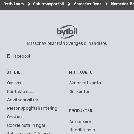
Bytbil.com
Sök transportbil
Mercedes-Benz
Mercedes-Be
Massor av bilar från Sveriges bilhandlare.
Facebook
BYTBIL
MITT KONTO
Om oss
Skapa ett konto
Kontakta oss
Om konton
Användarvillkor
Personuppgiftshantering
PRODUKTER
Cookies
Annonsera
Cookieinställningar
Handlarlogin
Sekretessinställningar