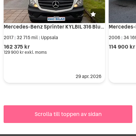
Mercedes-Benz Sprinter KYLBIL 316 BlueTEC Chassi Enkelhytt 7G-Tronic Euro 6
2017
32 715 mil
Uppsala
2006
34 16
|
|
|
162 375 kr
114 900 kr
129 900 kr
exkl. moms
29 apr. 2026
Scrolla till toppen av sidan