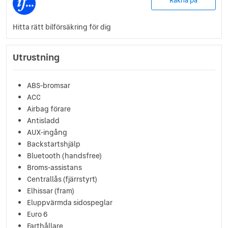
Räkna på
Hitta rätt bilförsäkring för dig
Utrustning
ABS-bromsar
ACC
Airbag förare
Antisladd
AUX-ingång
Backstartshjälp
Bluetooth (handsfree)
Broms-assistans
Centrallås (fjärrstyrt)
Elhissar (fram)
Eluppvärmda sidospeglar
Euro 6
Farthållare