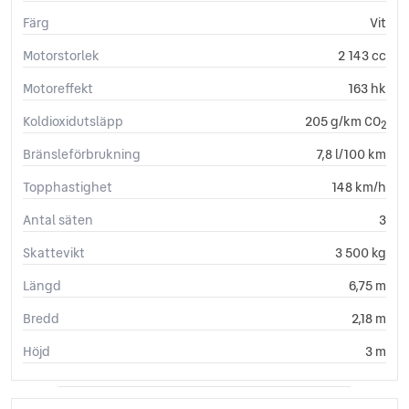
Färg
Vit
Motorstorlek
2 143 cc
Motoreffekt
163 hk
Koldioxidutsläpp
205 g/km CO
2
Bränsleförbrukning
7,8 l/100 km
Topphastighet
148 km/h
Antal säten
3
Skattevikt
3 500 kg
Längd
6,75 m
Bredd
2,18 m
Höjd
3 m