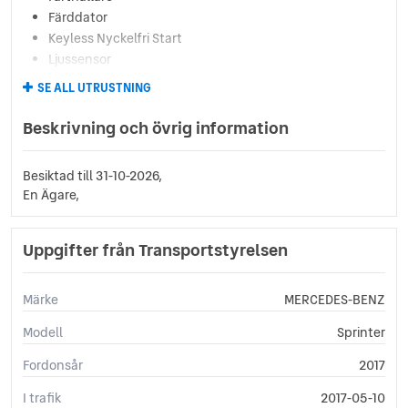
Färddator
Keyless Nyckelfri Start
Ljussensor
Läslampa
SE ALL UTRUSTNING
Multifunktionsratt
Regnsensor
Beskrivning och övrig information
Servostyrning
Start-/stoppfunktion
Besiktad till 31-10-2026,
Startspärr
En Ägare,
Svensksåld
Sätesvärme (fram)
Uppgifter från Transportstyrelsen
USB-uttag
Yttertemperaturmätare
Märke
MERCEDES-BENZ
Modell
Sprinter
Fordonsår
2017
I trafik
2017-05-10