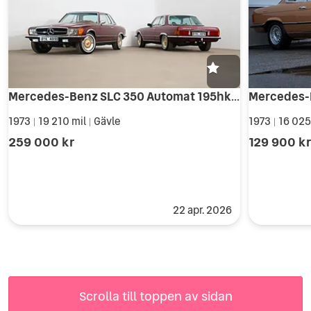
Mercedes-Benz SLC 350 Automat 195hk 1973
1973
19 210 mil
Gävle
1973
16 025
|
|
|
259 000 kr
129 900 k
22 apr. 2026
Scrolla till toppen av sidan