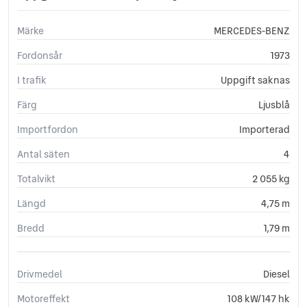
Märke
MERCEDES-BENZ
Fordonsår
1973
I trafik
Uppgift saknas
Färg
Ljusblå
Importfordon
Importerad
Antal säten
4
Totalvikt
2 055 kg
Längd
4,75 m
Bredd
1,79 m
Drivmedel
Diesel
Motoreffekt
108 kW/147 hk