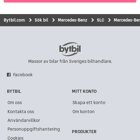
Bytbil.com
Sök bil
Mercedes-Benz
SLC
Mercedes-Ben
Massor av bilar från Sveriges bilhandlare.
Facebook
BYTBIL
MITT KONTO
Om oss
Skapa ett konto
Kontakta oss
Om konton
Användarvillkor
Personuppgiftshantering
PRODUKTER
Cookies