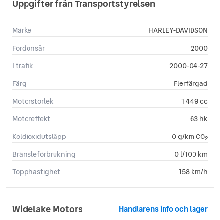
Uppgifter från Transportstyrelsen
Märke
HARLEY-DAVIDSON
Fordonsår
2000
I trafik
2000-04-27
Färg
Flerfärgad
Motorstorlek
1 449 cc
Motoreffekt
63 hk
Koldioxidutsläpp
0 g/km CO
2
Bränsleförbrukning
0 l/100 km
Topphastighet
158 km/h
Widelake Motors
Handlarens info och lager