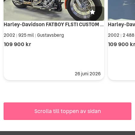
Harley-Davidson FATBOY FLSTI CUSTOM BYGGE
2002
925 mil
Gustavsberg
2002
2 488
|
|
|
109 900 kr
109 900 k
26 juni 2026
Scrolla till toppen av sidan