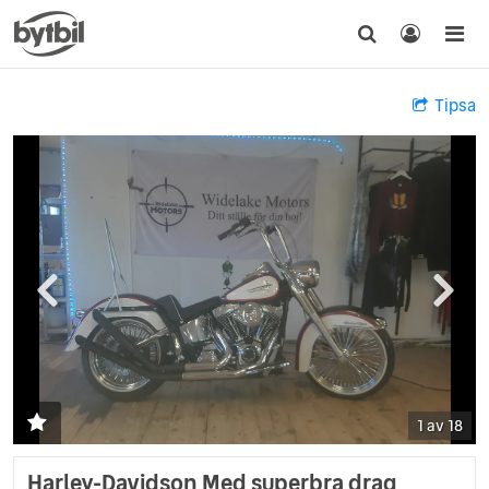
Tipsa
1 av 18
Harley-Davidson Med superbra drag