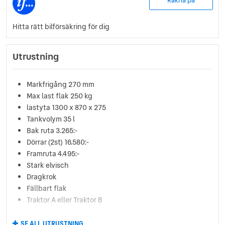
Räkna på
Hitta rätt bilförsäkring för dig
Utrustning
Markfrigång 270 mm
Max last flak 250 kg
lastyta 1300 x 870 x 275
Tankvolym 35 l
Bak ruta 3.265:-
Dörrar (2st) 16.580:-
Framruta 4.495:-
Stark elvisch
Dragkrok
Fällbart flak
Traktor A eller Traktor B
SE ALL UTRUSTNING