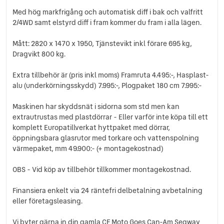
Med hög markfrigång och automatisk diff i bak och valfritt
2/4WD samt elstyrd diff i fram kommer du fram i alla lägen.
Mått: 2820 x 1470 x 1950, Tjänstevikt inkl förare 695 kg,
Dragvikt 800 kg.
Extra tillbehör är (pris inkl moms) Framruta 4.495:-, Hasplast-
alu (underkörningsskydd) 7.995:-, Plogpaket 180 cm 7.995:-
Maskinen har skyddsnät i sidorna som std men kan
extrautrustas med plastdörrar - Eller varför inte köpa till ett
komplett Europatillverkat hyttpaket med dörrar,
öppningsbara glasrutor med torkare och vattenspolning
värmepaket, mm 49.900:- (+ montagekostnad)
OBS - Vid köp av tillbehör tillkommer montagekostnad.
Finansiera enkelt via 24 räntefri delbetalning avbetalning
eller företagsleasing.
Vi byter gärna in din gamla CF Moto Goes Can-Am Segway