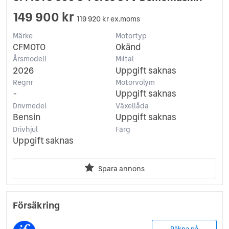
149 900 kr
119 920 kr ex.moms
Märke
Motortyp
CFMOTO
Okänd
Årsmodell
Miltal
2026
Uppgift saknas
Regnr
Motorvolym
-
Uppgift saknas
Drivmedel
Växellåda
Bensin
Uppgift saknas
Drivhjul
Färg
Uppgift saknas
Spara annons
Försäkring