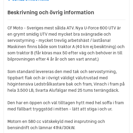
Beskrivning och övrig information
CF Moto - Sveriges mest sålda ATV. Nya U-Force 600 UTV är
en grymt smidig UTV med mycket bra svängradie och
servostyrning - mycket trevlig arbetshäst / laståsna!
Maskinen finns både som traktor A (40 km ej besiktning) och
som traktor B (får köras max 50 efter väg och behöver in till
bilprovningen efter 4 år år och sen vart annat.)
Som standard levereras den med tak och servostyrning,
tippbart flak och är i övrigt väldigt välutrustad med
högintensiva Ledstrålkastare bak och fram, Vinsch i fram på
hela 3.500 LB, Svarta Alufälgar med 25 tums terrängdäck.
Den har en öppen och väl tilltagen hytt med hel soffa i fram
med fällbart tryggstöd i mitten - lätt att stiga i och ur.
Motorn en 580 cc vätskekyld med insprutning och
bensindrift och lämnar 41hk/30kW.