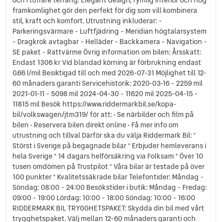
Sätesvärme fram
framkomlighet gör den perfekt för dig som vill kombinera
ISOFIX-fästen
stil, kraft och komfort. Utrustning inkluderar: -
Svensksåld
Parkeringsvärmare - Luftfjädring - Meridian högtalarsystem
- Dragkrok avtagbar - Helläder - Backkamera - Navigation -
SE paket - Rattvärme Övrig information om bilen: Årsskatt:
Endast 1306 kr Vid blandad körning är förbrukning endast
0.66 l/mil Besiktigad till och med 2026-07-31 Möjlighet till 12-
60 månaders garanti Servicehistorik: 2020-03-16 - 2259 mil
2021-01-11 - 5098 mil 2024-04-30 - 11620 mil 2025-04-15 -
11815 mil Besök https://www.riddermarkbil.se/kopa-
bil/volkswagen/jtm319/ för att: • Se närbilder och film på
bilen • Reservera bilen direkt online • Få mer info om
utrustning och tillval Därför ska du välja Riddermark Bil: *
Störst i Sverige på begagnade bilar * Erbjuder hemleverans i
hela Sverige * 14 dagars helförsäkring via Folksam * Över 10
tusen omdömen på Trustpilot * Våra bilar är testade på över
100 punkter * Kvalitetssäkrade bilar Telefontider: Måndag -
Söndag: 08:00 - 24:00 Besökstider i butik: Måndag - Fredag:
09:00 - 19:00 Lördag: 10:00 - 18:00 Söndag: 10:00 - 16:00
RIDDERMARK BIL TRYGGHETSPAKET: Skydda din bil med vårt
trygghetspaket. Välj mellan 12-60 månaders garanti och