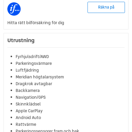
Räkna på
Hitta rätt bilförsäkring för dig
Utrustning
Fyrhjulsdrift/AWD
Parkeringsvärmare
Luftfjädring
Meridian högtalarsystem
Dragkrok avtagbar
Backkamera
Navigation/GPS
Skinnklädsel
Apple CarPlay
Android Auto
Rattvärme
Parkeringssensorer fram och bak