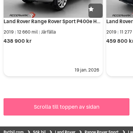
Land Rover Range Rover Sport P400e HSE Dynamic Panorama Luft
2019
12 660 mil
Järfälla
2019
11 277
|
|
|
438 900 kr
459 800 k
19 jan. 2026
Scrolla till toppen av sidan
Bytbil.com
Sök bil
Land Rover
Range Rover Sport
La