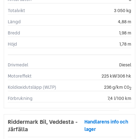
Totalvikt
3 050 kg
Längd
4,88 m
Bredd
1,98 m
Höjd
1,78 m
Drivmedel
Diesel
Motoreffekt
225 kW/306 hk
Koldioxidutsläpp (WLTP)
236 g/km CO
2
Förbrukning
7,4 l/100 km
Riddermark Bil, Veddesta -
Handlarens info och
Järfälla
lager