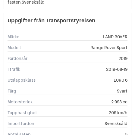
fästen,Svensksåld
Uppgifter från Transportstyrelsen
Märke
LAND ROVER
Modell
Range Rover Sport
Fordonsår
2019
I trafik
2019-08-19
Utsläppsklass
EURO 6
Färg
Svart
Motorstorlek
2 993 cc
Topphastighet
209 km/h
Importfordon
Svensksåld
Antal säten
5