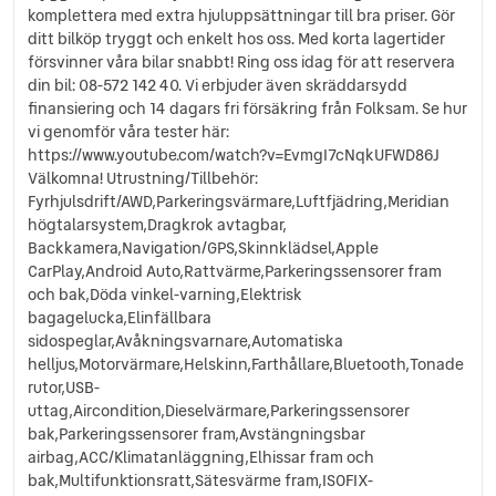
komplettera med extra hjuluppsättningar till bra priser. Gör
ditt bilköp tryggt och enkelt hos oss. Med korta lagertider
försvinner våra bilar snabbt! Ring oss idag för att reservera
din bil: 08-572 142 40. Vi erbjuder även skräddarsydd
finansiering och 14 dagars fri försäkring från Folksam. Se hur
vi genomför våra tester här:
https://www.youtube.com/watch?v=EvmgI7cNqkUFWD86J
Välkomna! Utrustning/Tillbehör:
Fyrhjulsdrift/AWD,Parkeringsvärmare,Luftfjädring,Meridian
högtalarsystem,Dragkrok avtagbar,
Backkamera,Navigation/GPS,Skinnklädsel,Apple
CarPlay,Android Auto,Rattvärme,Parkeringssensorer fram
och bak,Döda vinkel-varning,Elektrisk
bagagelucka,Elinfällbara
sidospeglar,Avåkningsvarnare,Automatiska
helljus,Motorvärmare,Helskinn,Farthållare,Bluetooth,Tonade
rutor,USB-
uttag,Aircondition,Dieselvärmare,Parkeringssensorer
bak,Parkeringssensorer fram,Avstängningsbar
airbag,ACC/Klimatanläggning,Elhissar fram och
bak,Multifunktionsratt,Sätesvärme fram,ISOFIX-