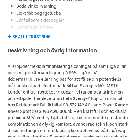
Döda vinkel-varning
Elektrisk bagagelucka
Elinfällbara sidospeglar
Avåkningsvarnare
Automatiska helljus
SE ALL UTRUSTNING
Motorvärmare
Helskinn
Beskrivning och övrig information
Farthållare
Bluetooth
Vi erbjuder flexibla finansieringslösningar på samtliga bilar
Tonade rutor
med en godkännandegrad på 96% – gå in på
USB-uttag
riddermarkbil.se eller ring oss för att få se din potentiella
Aircondition
månadskostnad. Riddermark Bil har Sveriges NÖJDASTE
Dieselvärmare
kunder enligt Trustpilot *YXO821* *Vi tar emot alla inbyten
Parkeringssensorer bak
och erbjuder hemleverans i hela Sverige!* Köp din drömbil
Parkeringssensorer fram
hos Riddermark Bil Järfälla! 08-572 142 40 Land Rover Range
Rover Sport 3.0 SDV6 AWD 306hk – en kraftfull och exklusiv
Avstängningsbar airbag
premium-SUV med fyrhjulsdrift och imponerande prestanda.
ACC/Klimatanläggning
Kombinationen av lyxig komfort, avancerad teknik och stark
Elhissar fram och bak
dieselmotor ger en förstklassig körupplevelse både på väg
Multifunktionsratt
och i tuffare terräng. Elegant design, rymlig interiör och hög