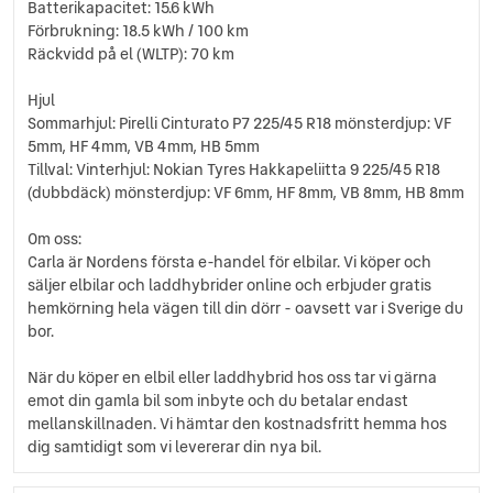
Batterikapacitet: 15.6 kWh
Förbrukning: 18.5 kWh / 100 km
Räckvidd på el (WLTP): 70 km
Hjul
Sommarhjul: Pirelli Cinturato P7 225/45 R18 mönsterdjup: VF
5mm, HF 4mm, VB 4mm, HB 5mm
Tillval: Vinterhjul: Nokian Tyres Hakkapeliitta 9 225/45 R18
(dubbdäck) mönsterdjup: VF 6mm, HF 8mm, VB 8mm, HB 8mm
Om oss:
Carla är Nordens första e-handel för elbilar. Vi köper och
säljer elbilar och laddhybrider online och erbjuder gratis
hemkörning hela vägen till din dörr - oavsett var i Sverige du
bor.
När du köper en elbil eller laddhybrid hos oss tar vi gärna
emot din gamla bil som inbyte och du betalar endast
mellanskillnaden. Vi hämtar den kostnadsfritt hemma hos
dig samtidigt som vi levererar din nya bil.