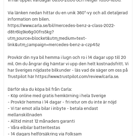
Parkeringssensorer fram & bak
Schemalagd laddning
Via länken nedan hittar du en unik 360°-vy och all detaljerad
Skyltavläsning
information om bilen.
Solskydd
https://www.carla.se/bil/mercedes-benz-a-class-2022-
Spegel-paketet
d8tr6lq9io6g00frs5kg?
Sportstolar
utm_source=blocket&utm_medium=text-
link&utm_campaign=mercedes-benz-a-czp45z
Svankstöd fram
Sätesvärme fram
Provkör din nya bil hemma i lugn och ro i 14 dagar upp till 20
Två nycklar
mil. Om du ångrar dig hämtar vi upp den helt kostnadsfritt. Vi
eCall system
har Sveriges nöjdaste bilkunder - läs vad de säger om oss på
Trustpilot här https://www.trustpilot.com/review/carla.se.
Därför ska du köpa bil från Carla:
- Köp online med gratis hemkörning i hela Sverige
- Provkör hemma i 14 dagar - fri retur om du inte är nöjd
- Vi tar emot alla bilar i inbyte - betala endast
mellanskillnaden
- Alltid minst 12 månaders garanti
- Våra elbilar batteritestas
- 14 dagars helförsäkring via Folksam