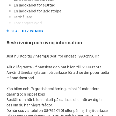
En laddkabel för eluttag
En laddkabel för laddstolpe
Farthållare
Fotgängarskydd
Färg Cosmos Black Metallic
SE ALL UTRUSTNING
ISOFIX-fästen bak
Keyless Go
Beskrivning och övrig information
Kollisionsvarning
Komfort-paketet
Just nu: Köp till vinterhjul (4st) för endast 1990-2990 kr.
LED-strålkastare
Lane Keeping Aid
Alltid låg ränta - finansiera den här bilen till 5,99% ränta.
Live Traffic Capabillity
Använd lånekalkylatorn på carla.se för att se din potentiella
Mercedes Me
månadskostnad.
Mittarmstöd bak
Mugghållare
Köp bilen och få gratis hemkörning, minst 12 månaders
garanti och öppet köp!
Multifunktionsratt
Beställ den här bilen enkelt på carla.se eller hör av dig till
Mörktonade rutor bak
oss om du har några frågor.
Navigationssystem
Du når oss via telefon 08-792 01 01 eller på mejl hej@carla.se.
Parkerings-paketet
Vi har öppet vardagar 08.00-20.00 och helger 10.00-18.00.