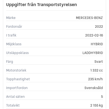
Uppgifter från Transportstyrelsen
Märke
MERCEDES-BENZ
Fordonsår
2022
I trafik
2022-02-16
Miljöklass
HYBRID
Utsläppsklass
LADDHYBRID
Färg
Svart
Motorstorlek
1 332 cc
Topphastighet
235 km/h
Importfordon
Svensksåld
Antal säten
5
Totalvikt
2 155 kg