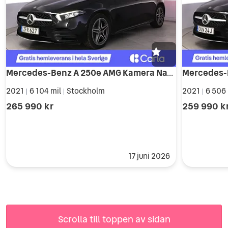
Mercedes-Benz A 250e AMG Kamera Navi Wide Värmare LED
2021
6 104 mil
Stockholm
2021
6 506
|
|
|
265 990 kr
259 990 k
17 juni 2026
Scrolla till toppen av sidan