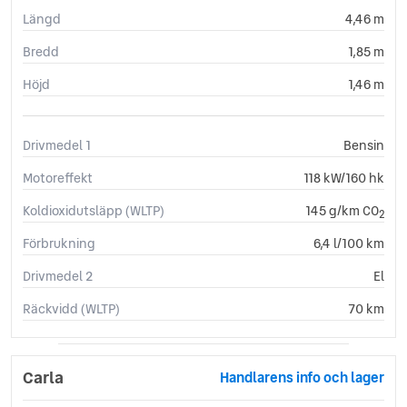
Längd
4,46 m
Bredd
1,85 m
Höjd
1,46 m
Drivmedel 1
Bensin
Motoreffekt
118 kW/160 hk
Koldioxidutsläpp (WLTP)
145 g/km CO
2
Förbrukning
6,4 l/100 km
Drivmedel 2
El
Räckvidd (WLTP)
70 km
Carla
Handlarens info och lager