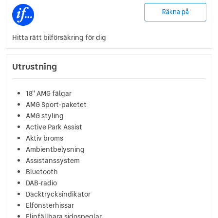
Räkna på
Hitta rätt bilförsäkring för dig
Utrustning
18'' AMG fälgar
AMG Sport-paketet
AMG styling
Active Park Assist
Aktiv broms
Ambientbelysning
Assistanssystem
Bluetooth
DAB-radio
Däcktrycksindikator
Elfönsterhissar
Elinfällbara sidospeglar