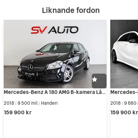
Liknande fordon
Mercedes-Benz A 180 AMG B-kamera Låg skatt
2018
9 500 mil
Handen
2018
9 680 
|
|
|
159 900 kr
159 900 k