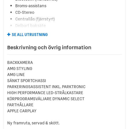
Broms-assistans
CD-Stereo
Centrallås (fjärrstyrt)
Delbart baksäte
Elhissar (fram och bak)
SE ALL UTRUSTNING
Eluppvärmda sidospeglar
Euro 6
Beskrivning och övrig information
Euro NCAP 5
Fartbegränsare
BACKKAMERA
Farthållare
AMG STYLING
Fällbara baksäten
AMG LINE
Färddator
SÄNKT SPORTCHASSI
Helljusassistans
PARKERINGSASSISTENT INKL. PARKTRONIC
ISOFIX-fästen bak
HIGH PERFORMANCE LED-STRÅLKASTARE
Keyless Nyckelfri Start
KÖRPROGRAMSVÄLJARE DYNAMIC SELECT
FARTHÅLLARE
LED Strålkastare
APPLE CARPLAY
Ljussensor
Läslampa
Ny framruta, servad & skött.
Multifunktionsratt