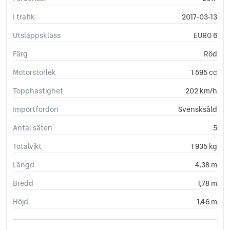
I trafik
2017-03-13
Utsläppsklass
EURO 6
Färg
Röd
Motorstorlek
1 595 cc
Topphastighet
202 km/h
Importfordon
Svensksåld
Antal säten
5
Totalvikt
1 935 kg
Längd
4,38 m
Bredd
1,78 m
Höjd
1,46 m