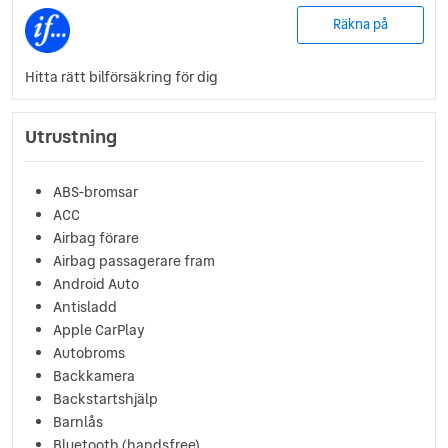
Räkna på
Hitta rätt bilförsäkring för dig
Utrustning
ABS-bromsar
ACC
Airbag förare
Airbag passagerare fram
Android Auto
Antisladd
Apple CarPlay
Autobroms
Backkamera
Backstartshjälp
Barnlås
Bluetooth (handsfree)