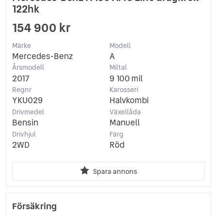
122hk
154 900 kr
Märke
Modell
Mercedes-Benz
A
Årsmodell
Miltal
2017
9 100 mil
Regnr
Karosseri
YKU029
Halvkombi
Drivmedel
Växellåda
Bensin
Manuell
Drivhjul
Färg
2WD
Röd
Spara annons
Försäkring