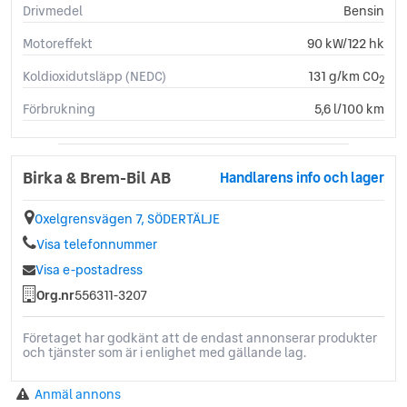
Drivmedel
Bensin
Motoreffekt
90 kW/122 hk
Koldioxidutsläpp (NEDC)
131 g/km CO
2
Förbrukning
5,6 l/100 km
Birka & Brem-Bil AB
Handlarens info och lager
Oxelgrensvägen 7, SÖDERTÄLJE
Visa telefonnummer
Visa e-postadress
Org.nr
556311-3207
Företaget har godkänt att de endast annonserar produkter
och tjänster som är i enlighet med gällande lag.
Anmäl annons