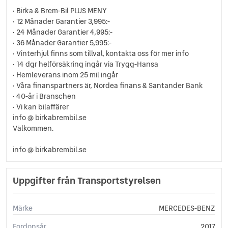
Nödsamtal
• Birka & Brem-Bil PLUS MENY
Parkeringsassistans
• 12 Månader Garantier 3,995:-
Regnsensor
• 24 Månader Garantier 4,995:-
Servostyrning
• 36 Månader Garantier 5,995:-
Sidoairbags
• Vinterhjul finns som tillval, kontakta oss för mer info
Sidokrockgardiner
• 14 dgr helförsäkring ingår via Trygg-Hansa
• Hemleverans inom 25 mil ingår
Sminkspegel
• Våra finanspartners är, Nordea finans & Santander Bank
Sportratt
• 40-år i Branschen
Sportstolar
• Vi kan bilaffärer
Start-/stoppfunktion
info @ birkabrembil.se
Startspärr
Välkommen.
Svensksåld
Sätesvärme (fram)
info @ birkabrembil.se
Trötthetsvarnare
USB-uttag
Uppgifter från Transportstyrelsen
Yttertemperaturmätare
Märke
MERCEDES-BENZ
Fordonsår
2017