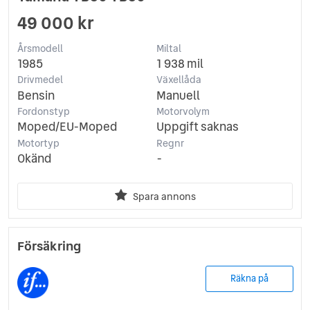
49 000 kr
Årsmodell
Miltal
1985
1 938 mil
Drivmedel
Växellåda
Bensin
Manuell
Fordonstyp
Motorvolym
Moped/EU-Moped
Uppgift saknas
Motortyp
Regnr
Okänd
-
Spara annons
Försäkring
Räkna på