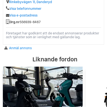
Rinkebyvägen 11, Danderyd
Visa telefonnummer
Visa e-postadress
Org.nr
556939-6467
Företaget har godkänt att de endast annonserar produkter
och tjänster som är i enlighet med gällande lag.
Anmäl annons
Liknande fordon