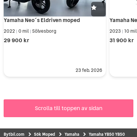
Yamaha Neo´s Eldriven moped
Yamaha Ne
2022
0 mil
Sölvesborg
2023
10 mi
|
|
|
29 900 kr
31 900 kr
23 feb. 2026
Scrolla till toppen av sidan
Bytbil.com
Sök Moped
Yamaha
Yamaha YB50 YB50