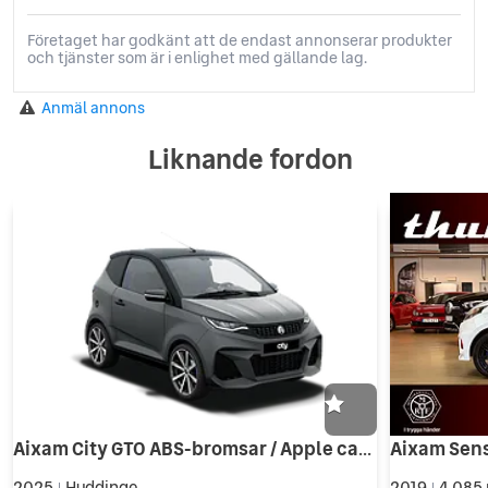
Företaget har godkänt att de endast annonserar produkter
och tjänster som är i enlighet med gällande lag.
Anmäl annons
Liknande fordon
Aixam City GTO ABS-bromsar / Apple carplay / Stora skärmen
2025
Huddinge
2019
4 085 