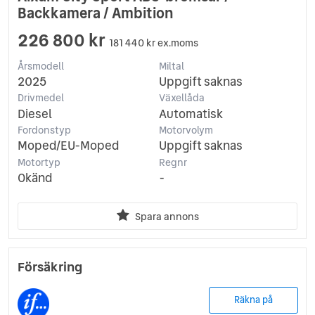
Backkamera / Ambition
226 800 kr
181 440 kr ex.moms
Årsmodell
Miltal
2025
Uppgift saknas
Drivmedel
Växellåda
Diesel
Automatisk
Fordonstyp
Motorvolym
Moped/EU-Moped
Uppgift saknas
Motortyp
Regnr
Okänd
-
Spara annons
Försäkring
Räkna på