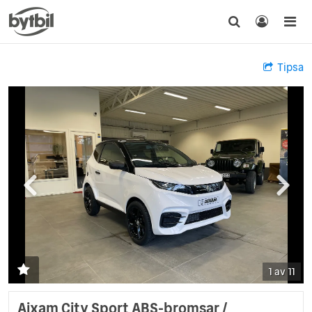
Tipsa
1 av 11
Aixam City Sport ABS-bromsar /