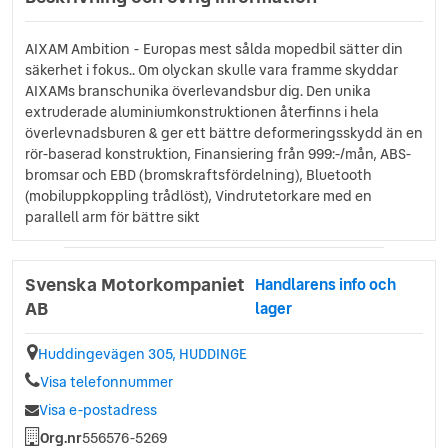
AIXAM Ambition - Europas mest sålda mopedbil sätter din
säkerhet i fokus.. Om olyckan skulle vara framme skyddar
AIXAMs branschunika överlevandsbur dig. Den unika
extruderade aluminiumkonstruktionen återfinns i hela
överlevnadsburen & ger ett bättre deformeringsskydd än en
rör-baserad konstruktion, Finansiering från 999:-/mån, ABS-
bromsar och EBD (bromskraftsfördelning), Bluetooth
(mobiluppkoppling trådlöst), Vindrutetorkare med en
parallell arm för bättre sikt
Svenska Motorkompaniet
Handlarens info och
AB
lager
Huddingevägen 305, HUDDINGE
Visa telefonnummer
Visa e-postadress
Org.nr
556576-5269