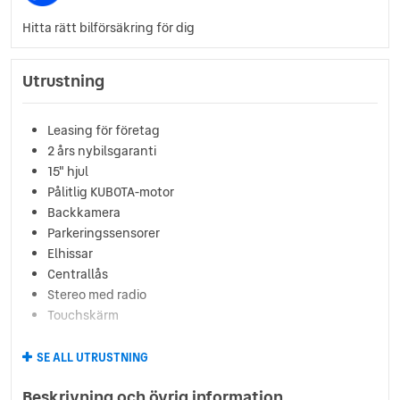
Hitta rätt bilförsäkring för dig
Utrustning
Leasing för företag
2 års nybilsgaranti
15" hjul
Pålitlig KUBOTA-motor
Backkamera
Parkeringssensorer
Elhissar
Centrallås
Stereo med radio
Touchskärm
SE ALL UTRUSTNING
Beskrivning och övrig information