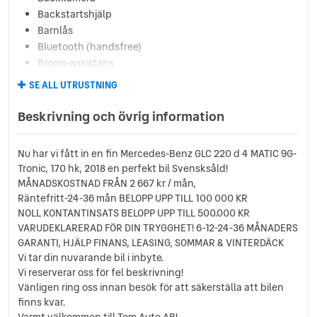
Backstartshjälp
Barnlås
Bluetooth (handsfree)
Broms-assistans
CD-Stereo
SE ALL UTRUSTNING
Centrallås (fjärrstyrt)
Dragkrok
Beskrivning och övrig information
Elhissar (fram och bak)
Elinfällbara sidospeglar
Nu har vi fått in en fin Mercedes-Benz GLC 220 d 4 MATIC 9G-
Eluppvärmda sidospeglar
Tronic, 170 hk, 2018 en perfekt bil Svensksåld!
Euro 6
MÅNADSKOSTNAD FRÅN 2 667 kr / mån,
Euro NCAP 5
Räntefritt-24-36 mån BELOPP UPP TILL 100 000 KR
Fartbegränsare
NOLL KONTANTINSATS BELOPP UPP TILL 500.000 KR
Farthållare
VARUDEKLARERAD FÖR DIN TRYGGHET! 6-12-24-36 MÅNADERS
Fällbara baksäten
GARANTI, HJÄLP FINANS, LEASING, SOMMAR & VINTERDÄCK
Vi tar din nuvarande bil i inbyte.
Färddator
Vi reserverar oss för fel beskrivning!
ISOFIX-fästen bak
Vänligen ring oss innan besök för att säkerställa att bilen
Keyless Nyckelfri Start
finns kvar.
Kylt handskfack
Varmt välkommen till Tom Auto AB!