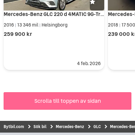
Mercedes-Benz GLC 220 d 4MATIC 9G-Tronic AMG Line
Mercedes-
2016
13 346 mil
Helsingborg
2018
17 500
|
|
|
259 900 kr
239 000 k
4 feb. 2026
Scrolla till toppen av sidan
Bytbil.com
Sök bil
Mercedes-Benz
GLC
Mercedes-Ben