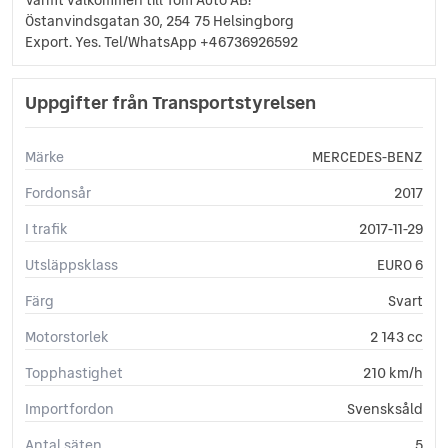
LED Strålkastare
Östanvindsgatan 30, 254 75 Helsingborg
Ljussensor
Export. Yes. Tel/WhatsApp +46736926592
Läslampa
Mattor (textil)
Uppgifter från Transportstyrelsen
Multifunktionsratt
Nödsamtal
Parkeringsassistans
Märke
MERCEDES-BENZ
Rails
Fordonsår
Regnsensor
2017
Servostyrning
I trafik
2017-11-29
Sidoairbags
Sidokrockgardiner
Utsläppsklass
EURO 6
Sminkspegel
Färg
Svart
Sportratt
Start-/stoppfunktion
Motorstorlek
2 143 cc
Startspärr
Topphastighet
210 km/h
Svensksåld
Sätesvärme (fram)
Importfordon
Svensksåld
Tonade rutor
Antal säten
5
Trötthetsvarnare