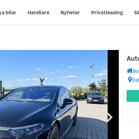
ya bilar
Handlare
Nyheter
Privatleasing
Sä
Aut
Bu
Ös