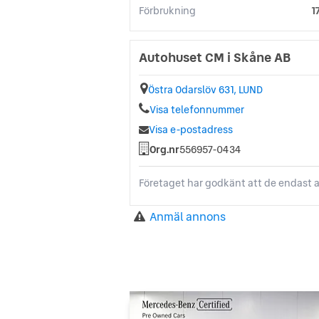
Förbrukning
1
Autohuset CM i Skåne AB
Östra Odarslöv 631, LUND
Visa telefonnummer
Visa e-postadress
Org.nr
556957-0434
Företaget har godkänt att de endast a
Anmäl annons