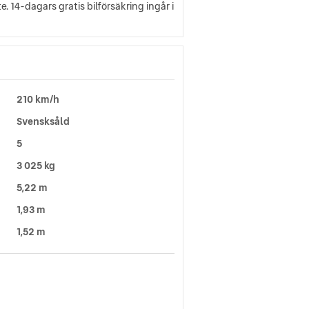
 14-dagars gratis bilförsäkring ingår i
210 km/h
Svensksåld
5
3 025 kg
5,22 m
1,93 m
1,52 m