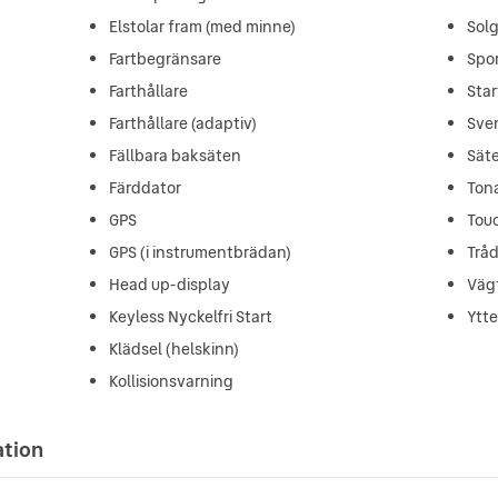
Elstolar fram (med minne)
Solg
Fartbegränsare
Spor
Farthållare
Star
Farthållare (adaptiv)
Sve
Fällbara baksäten
Sät
Färddator
Ton
GPS
Tou
GPS (i instrumentbrädan)
Tråd
Head up-display
Vägf
Keyless Nyckelfri Start
Ytt
Klädsel (helskinn)
Kollisionsvarning
ation