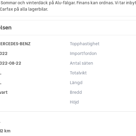
ommar och vinterdäck på Alu-fälgar. Finans kan ordnas. Vi tar inbyte.
Carfax på alla lagerbilar.
elsen
ERCEDES-BENZ
Topphastighet
022
Importfordon
022-08-22
Antal säten
L
Totalvikt
L
Längd
vart
Bredd
Höjd
l
12 km