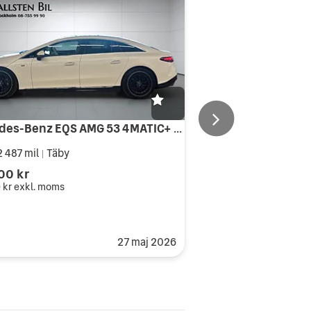
Mercedes-Benz EQS AMG 53 4MATIC+ 108 kWh AMG Hyperscreen Bakaxelstyrning
 487 mil
Täby
|
00 kr
 kr
exkl. moms
27 maj 2026