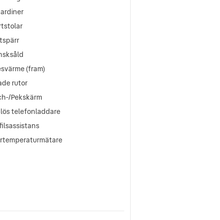
ardiner
tstolar
tspärr
nsksåld
esvärme (fram)
ade rutor
ch-/Pekskärm
lös telefonladdare
ilsassistans
ertemperaturmätare