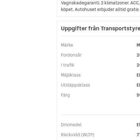
Vagnskadegaranti. 2 klimatzoner. ACC, S
köpet. Autohuset erbjuder alltid gratis 
Uppgifter från Transportstyr
Märke
M
Fordonsår
2
I trafik
2
Miljöklass
E
Utsläppsklass
E
Färg
S
Drivmedel
E
Räckvidd (WLTP)
7