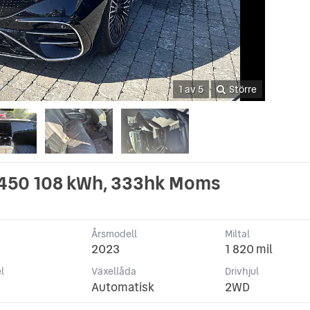
1 av 5
Större
450 108 kWh, 333hk Moms
Årsmodell
Miltal
2023
1 820 mil
l
Växellåda
Drivhjul
Automatisk
2WD