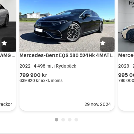
Mercedes-Benz EQS 450 4MATIC AMG LINE AIRMATIC MOMS
Mercedes-Benz EQS 580 524Hk 4MATIC EDITION ONE MOMS
2022
4 498 mil
Rydebäck
2023
2
|
|
|
799 900 kr
995 0
639 920 kr
exkl. moms
796 000
veckor
29 nov. 2024