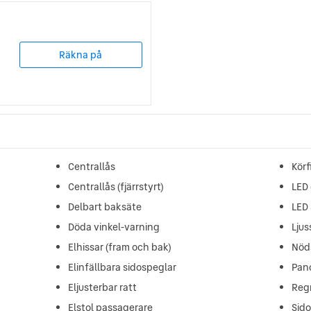
Räkna på
Centrallås
Körf
Centrallås (fjärrstyrt)
LED 
Delbart baksäte
LED 
Döda vinkel-varning
Ljus
Elhissar (fram och bak)
Nöd
Elinfällbara sidospeglar
Pan
Eljusterbar ratt
Reg
Elstol passagerare
Sid