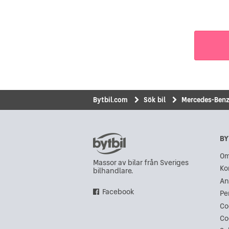
Bytbil.com
Sök bil
Mercedes-Ben
BY
Om
Massor av bilar från Sveriges
Ko
bilhandlare.
An
Facebook
Pe
Co
Co