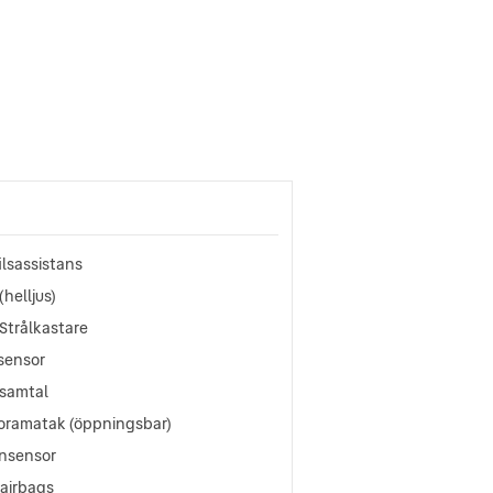
ilsassistans
(helljus)
Strålkastare
sensor
samtal
oramatak (öppningsbar)
nsensor
oairbags