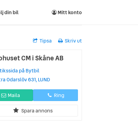
lj din bil
Mitt konto
Tipsa
Skriv ut
ohuset CM i Skåne AB
tikssida på Bytbil
tra Odarslöv 631, LUND
Maila
Ring
Spara annons